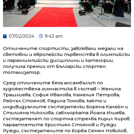
07/02/2024
9:43 am
Отличените спортисти, завоювали медали на
световни и европейски първенства в олимпийски
и параолимпийски дисциплини и категории,
получиха премии от Български спортен
тотализатор.
Сред отличените бяха ансамбълът по
художествена гимнастика в състав – Женина
Трашлиева, София Иванова, Камелия Петрова,
Рейчъл Стоянов, Радина
Томова, както и
индивидуалните състезателки Боряна Калейн и
Стилияна Николова, сабльорката Йоана Илиева,
състезателят по спортна стрелба Кирил Киров,
параатлетите Християн Стоянов и Ружди
Ружди, състезателите по борба Семен Новиков,