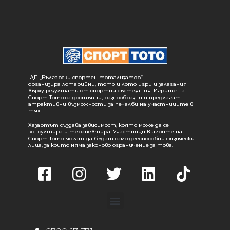
ДП „Български спортен тотализатор“
организира лотарийни, тото и лото игри и залагания
върху резултати от спортни състезания. Игрите на
Спорт Тото са достъпни, разнообразни и предлагат
атрактивни възможности за печалби на участниците в
тях.
Хазартът създава зависимост, която може да се
консултира и терапевтира. Участници в игрите на
Спорт Тото могат да бъдат само дееспособни физически
лица, за които няма законово ограничение за това.