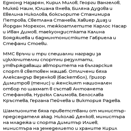
Едмонд Назарян, Кирил Милов, Георги Вангелов,
Микяй Наим, Юлиана Янева, Биляна Дудова и
Евелина Николова, боксьорите Станимира
Петрова, Светлана Станева, Хавиер Диаз и
Йордан Морехон, тежкоатлетите Карлос Насар
и Иван Димов, таекуондистката Калина
Бояджиева и бадминтонистките Габриела и
Стефани Стоеви.
ММС връчи и три специални награди за
изключителни спортни резултати,
утвърждаващи авторитета на българския
спорт в световен мащаб. Отличени бяха
Александър Везенков (баскетбол), Григор
Димитров (тенис) и женският национален
отбор по шахмат в състав Антоанета
Стефанова, Нургюл Салимова, Белослава
Кръстева, Гергана Пейчева и Виктория Радева.
Шампионите бяха приветствани от министър-
председателя акад. Николай Денков, министъра
на младежа и спорта Димитър Илиев,
министъра на земеделието и храните Кирил