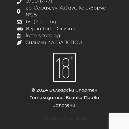
0700-17-771
гр. София, ул. Хайдушко изворче
№28
bst@toto.bg
Играй Тото Онлайн
lottery.toto.bg
Сигнали по ЗЗЛПСПОИН
© 2024 Български Спортен
Тотализатор. Всички Права
Запазени.
Web Design:
Almart Studio