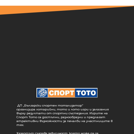
ДП „Български спортен тотализатор“
организира лотарийни, тото и лото игри и залагания
върху резултати от спортни състезания. Игрите на
Спорт Тото са достъпни, разнообразни и предлагат
атрактивни възможности за печалби на участниците в
тях.
Хазартът създава зависимост, която може да се