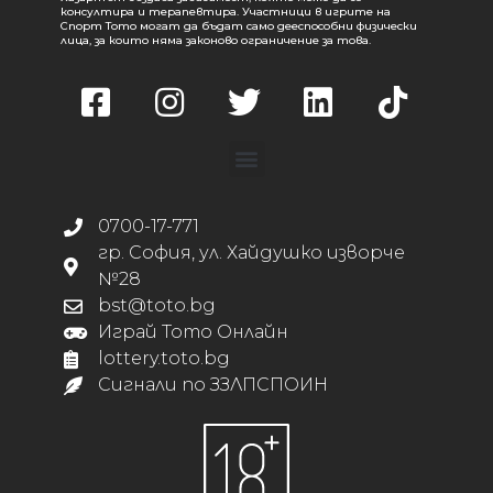
консултира и терапевтира. Участници в игрите на
Спорт Тото могат да бъдат само дееспособни физически
лица, за които няма законово ограничение за това.
0700-17-771
гр. София, ул. Хайдушко изворче
№28
bst@toto.bg
Играй Тото Онлайн
lottery.toto.bg
Сигнали по ЗЗЛПСПОИН