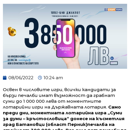
08/06/2022
10:24 am
Освен в числовите игри, всички кандидати за
бързи печалби имат възможност да грабнат
суми до 1 000 000 лева от моментните
лотарийни игри на Държавната лотария.
Само
преди дни, моментната лотарийна игра „Суми
за думи – кръстословица“ донесе на късметлия
град Батановци (област Перник)печалба на