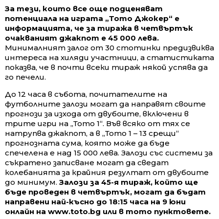
За тези, които все още подценяват
потенциала на играта „Тото Джокер“ е
информацията, че за тиража в четвъртък
очакваният джакпот е 45 000 лева.
Минималният залог от 30 стотинки предизвиква
интереса на хиляди участници, а статистиката
показва, че в почти всеки тираж някой успява да
го печели.
До 12 часа в събота, почитателите на
футболните залози могат да направят своите
прогнози за изхода от двубоите, включени в
трите игри на „Тото 1“. Във всяко от тях се
натрупва джакпот, а в „Тото 1 – 13 срещи“
прогнозната сума, която може да бъде
спечелена е над 15 000 лева. Залози със системи за
съкратено записване могат да сведат
колебанията за крайния резултат от двубоите
до минимум.
Залози за 45-я тираж, който ще
бъде проведен в четвъртък, могат да бъдат
направени най-късно до 18:15 часа на 9 юни
онлайн на www.toto.bg или в тото пунктовете.