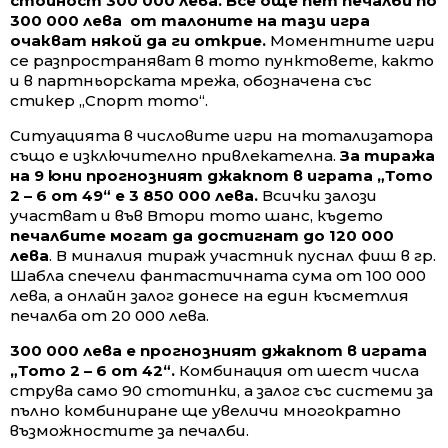
стойност 300 000 лева. Все още пет печалби по
300 000 лева
от талоните на тази игра
очакват някой да ги открие.
Моментните игри
се разпространяват в тото пунктовете, както
и в партньорската мрежа, обозначена със
стикер „Спорт тото“.
Ситуацията в числовите игри на тотализатора
също е изключително привлекателна.
За тиража
на 9 юни прогнозният джакпот в играта „Тото
2 – 6 от 49“ е 3 850 000 лева.
Всички залози
участват и във Втори тото шанс, където
печалбите могат да достигнат до 120 000
лева
. В миналия тираж участник пуснал фиш в гр.
Шабла спечели фантастичната сума от 100 000
лева, а онлайн залог донесе на един късметлия
печалба от 20 000 лева.
300 000 лева е прогнозният джакпот в играта
„Тото 2 – 6 от 42“.
Комбинация от шест числа
струва само 90 стотинки, а залог със системи за
пълно комбиниране ще увеличи многократно
възможностите за печалби.