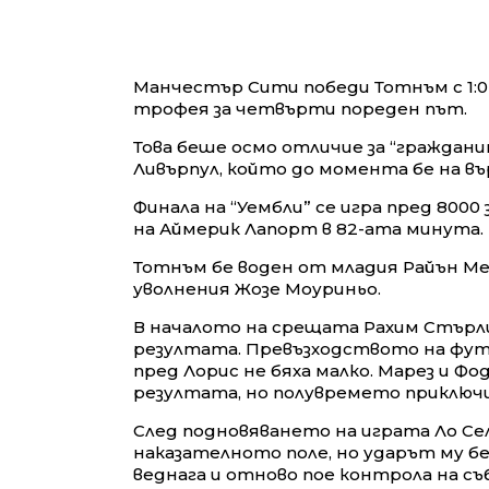
Манчестър Сити победи Тотнъм с 1:0 
трофея за четвърти пореден път.
Това беше осмо отличие за “граждани
Ливърпул, който до момента бе на въ
Финала на “Уембли” се игра пред 8000
на Аймерик Лапорт в 82-ата минута.
Тотнъм бе воден от младия Райън Ме
уволнения Жозе Моуриньо.
В началото на срещата Рахим Стърл
резултата. Превъзходството на фу
пред Лорис не бяха малко. Марез и Фо
резултата, но полувремето приключи
След подновяването на играта Ло С
наказателното поле, но ударът му б
веднага и отново пое контрола на с