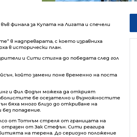
във финала за Купата на Лигата и спечели
те” в надпреварата, с което изравниха
рха в исторически план.
 зрители и Сити стигна до победата след гол
йсън, който замени поне временно на поста
инг и Фил Фодън можеха да открият
тболистите бе осезателно и възможностите
дън бяха много близо до откриване на
 без попадение.
елсо от Тотнъм стреля от границата на
е отразен от Зак Стефън. Сити реагира
ъбитията на терена. До сериозно положение