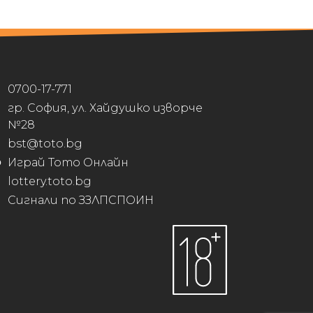
0700-17-771
гр. София, ул. Хайдушко изворче
№28
bst@toto.bg
Играй Тото Онлайн
lottery.toto.bg
Сигнали по ЗЗЛПСПОИН