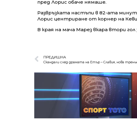
пред Лорис обаче нямаше.
Развръзката настъпи в 82-ата минута
Лорис центриране от корнер на Кеви
В края на мача Марез вкара втори гол
ПРЕДИШНА