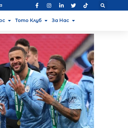
а
юс
Тото Клуб
За Нас