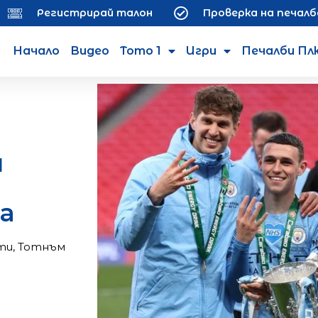
Регистрирай талон
Проверка на печалб
Начало
Видео
Тото 1
Игри
Печалби Пл
и
а
ти
,
Тотнъм