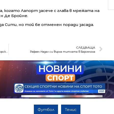
, когато Лапорт засече с глава в мрежата на
н Де Бройне.
 за Сити, но той бе отменен поради засада.
СЛЕДВАЩА
Скандали след драмата на Етър – Славия, нова треньорска оставка в Берое
Рафаел Надал си върна титлата в Барселона
Футбол
Тенис