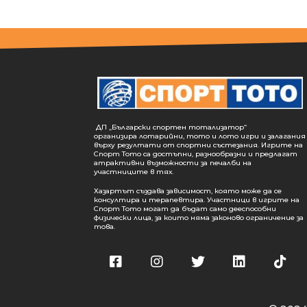
ДП „Български спортен тотализатор“
организира лотарийни, тото и лото игри и залагания
върху резултати от спортни състезания. Игрите на
Спорт Тото са достъпни, разнообразни и предлагат
атрактивни възможности за печалби на
участниците в тях.
Хазартът създава зависимост, която може да се
консултира и терапевтира. Участници в игрите на
Спорт Тото могат да бъдат само дееспособни
физически лица, за които няма законово ограничение за
това.