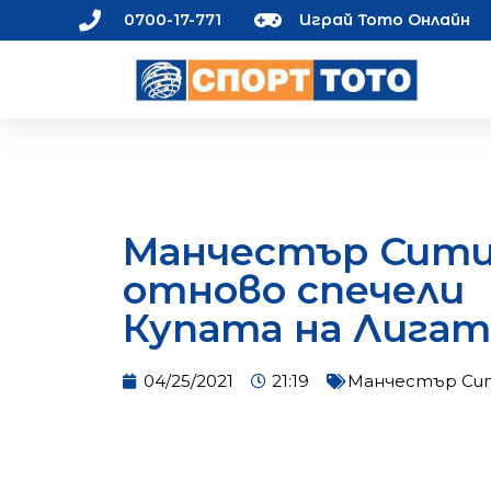
0700-17-771
Играй Тото Онлайн
Манчестър Сит
отново спечели
Купата на Лигат
04/25/2021
21:19
Манчестър Си