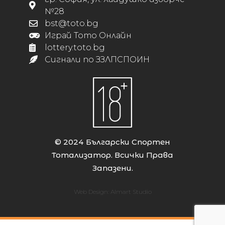
№28
bst@toto.bg
Играй Тото Онлайн
lottery.toto.bg
Сигнали по ЗЗЛПСПОИН
© 2024 Български Спортен
Тотализатор. Всички Права
Запазени.
Web Design:
Almart Studio