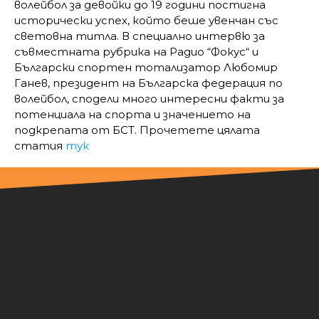
волейбол за девойки до 19 години постигна
исторически успех, който беше увенчан със
световна титла. В специално интервю за
съвместната рубрика на Радио “Фокус“ и
Български спортен тотализатор Любомир
Ганев, президент на Българска федерация по
волейбол, сподели много интересни факти за
потенциала на спорта и значението на
подкрепата от БСТ. Прочетете цялата
статия
тук