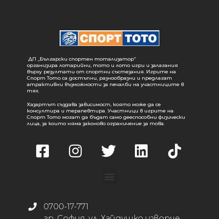
ДП „Български спортен тотализатор“
организира лотарийни, тото и лото игри и залагания
върху резултати от спортни състезания. Игрите на
Спорт Тото са достъпни, разнообразни и предлагат
атрактивни възможности за печалби на участниците в
тях.
Хазартът създава зависимост, която може да се
консултира и терапевтира. Участници в игрите на
Спорт Тото могат да бъдат само дееспособни физически
лица, за които няма законово ограничение за това.
0700-17-771
гр. София, ул. Хайдушко изворче