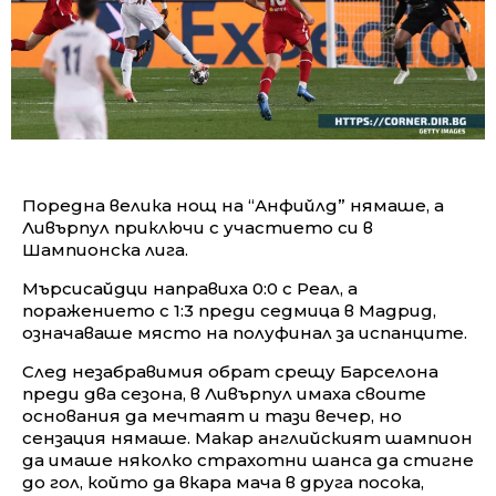
Поредна велика нощ на “Анфийлд” нямаше, а
Ливърпул приключи с участието си в
Шампионска лига.
Мърсисайдци направиха 0:0 с Реал, а
поражението с 1:3 преди седмица в Мадрид,
означаваше място на полуфинал за испанците.
След незабравимия обрат срещу Барселона
преди два сезона, в Ливърпул имаха своите
основания да мечтаят и тази вечер, но
сензация нямаше. Макар английският шампион
да имаше няколко страхотни шанса да стигне
до гол, който да вкара мача в друга посока,