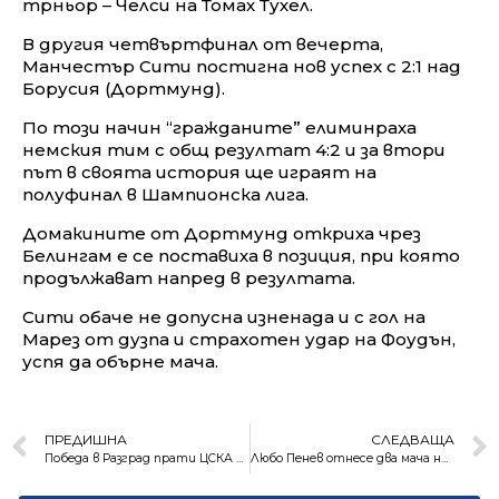
трньор – Челси на Томах Тухел.
В другия четвъртфинал от вечерта,
Манчестър Сити постигна нов успех с 2:1 над
Борусия (Дортмунд).
По този начин “гражданите” елиминраха
немския тим с общ резултат 4:2 и за втори
път в своята история ще играят на
полуфинал в Шампионска лига.
Домакините от Дортмунд откриха чрез
Белингам е се поставиха в позиция, при която
продължават напред в резултата.
Сити обаче не допусна изненада и с гол на
Марез от дузпа и страхотен удар на Фоудън,
успя да обърне мача.
ПРЕДИШНА
СЛЕДВАЩА
Победа в Разград прати ЦСКА на финал за Купата на България
Любо Пенев отнесе два мача наказание след победата в Разград