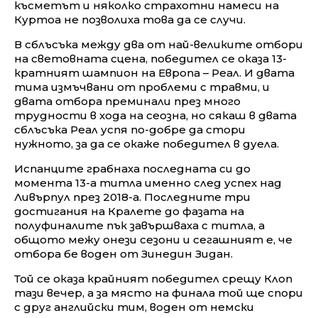
късметът и няколко страхотни намеси на
Куртоа не позволиха това да се случи.
В сблъсъка между два от най-великите отбори
на световната сцена, победител се оказа 13-
кратният шампион на Европа – Реал. И двата
тима измъчвани от проблеми с травми, и
двата отбора преминали през много
трудности в хода на сеозна, но сякаш в двата
сблъсъка Реал успя по-добре да стори
нужното, за да се окаже победител в дуела.
Испанците грабнаха последната си до
момента 13-а титла именно след успех над
Ливърпул през 2018-а. Последните три
достигания на Кралете до фазата на
полуфиналите пък завършваха с титла, а
общото межу онези сезони и сегашният е, че
отбора бе воден от Зинедин Зидан.
Той се оказа крайният победител срещу Клоп
тази вечер, а за място на финала той ще спори
с друг английски тим, воден от немски