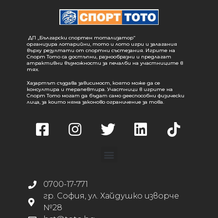
ДП „Български спортен тотализатор“
организира лотарийни, тото и лото игри и залагания
върху резултати от спортни състезания. Игрите на
Спорт Тото са достъпни, разнообразни и предлагат
атрактивни възможности за печалби на участниците в
тях.
Хазартът създава зависимост, която може да се
консултира и терапевтира. Участници в игрите на
Спорт Тото могат да бъдат само дееспособни физически
лица, за които няма законово ограничение за това.
0700-17-771
гр. София, ул. Хайдушко изворче
№28