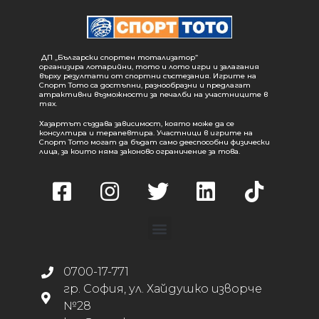
ДП „Български спортен тотализатор“
организира лотарийни, тото и лото игри и залагания
върху резултати от спортни състезания. Игрите на
Спорт Тото са достъпни, разнообразни и предлагат
атрактивни възможности за печалби на участниците в
тях.
Хазартът създава зависимост, която може да се
консултира и терапевтира. Участници в игрите на
Спорт Тото могат да бъдат само дееспособни физически
лица, за които няма законово ограничение за това.
0700-17-771
гр. София, ул. Хайдушко изворче
№28