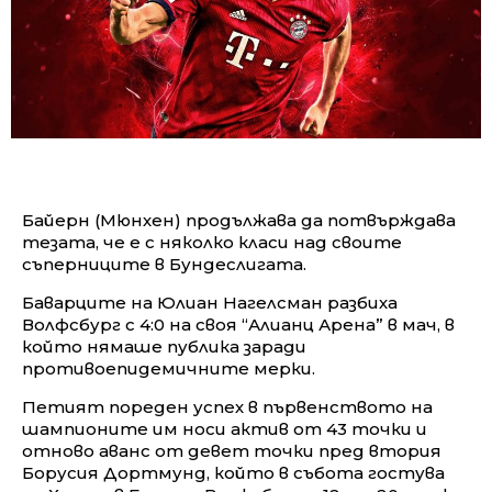
Байерн (Мюнхен) продължава да потвърждава
тезата, че е с няколко класи над своите
съперниците в Бундеслигата.
Баварците на Юлиан Нагелсман разбиха
Волфсбург с 4:0 на своя “Алианц Арена” в мач, в
който нямаше публика заради
противоепидемичните мерки.
Петият пореден успех в първенството на
шампионите им носи актив от 43 точки и
отново аванс от девет точки пред втория
Борусия Дортмунд, който в събота гостува