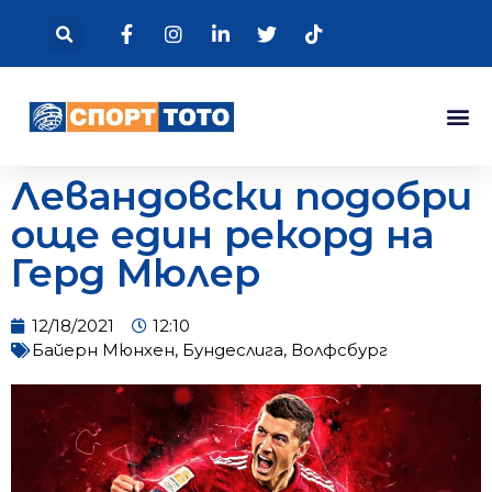
Левандовски подобри
още един рекорд на
Герд Мюлер
12/18/2021
12:10
Байерн Мюнхен
,
Бундеслига
,
Волфсбург