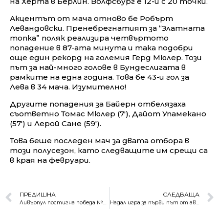
на Херта в Берлин. Волфсбург е 12-и с 20 точки.
Акцентът от мача отново бе Робърт
Левандовски. Пренебрегнатият за “Златната
топка” поляк реализира четвъртото
попадение в 87-ата минута и така подобри
още един рекорд на големия Герд Мюлер. Този
път за най-много голове в Бундеслигата в
рамките на една година. Това бе 43-и гол за
Лева в 34 мача. Изумително!
Другите попадения за Байерн отбелязаха
съответно Томас Мюлер (7′), Дайот Упамекано
(57′) и Лерой Сане (59′).
Това беше последен мач за двата отбора в
този полусезон, като следващите им срещи са
в края на февруари.
ПРЕДИШНА
СЛЕДВАЩА
Ливърпул постигна победа №2000 в английския футбол
Надал игра за първи път от август, но загуби