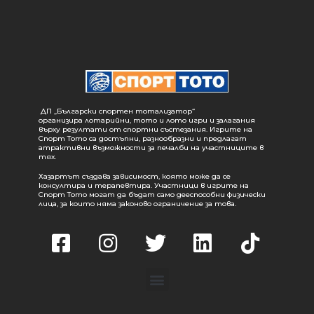
ДП „Български спортен тотализатор“
организира лотарийни, тото и лото игри и залагания
върху резултати от спортни състезания. Игрите на
Спорт Тото са достъпни, разнообразни и предлагат
атрактивни възможности за печалби на участниците в
тях.
Хазартът създава зависимост, която може да се
консултира и терапевтира. Участници в игрите на
Спорт Тото могат да бъдат само дееспособни физически
лица, за които няма законово ограничение за това.