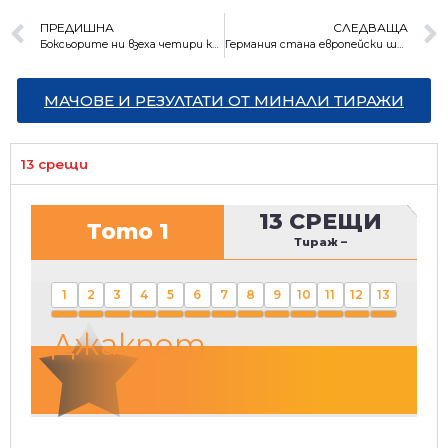
ПРЕДИШНА
СЛЕДВАЩА
Боксьорите ни взеха четири квоти за Олимпиадата
Германия стана европейски шампион при младежите
МАЧОВЕ И РЕЗУЛТАТИ ОТ МИНАЛИ ТИРАЖИ
13 срещи
13 СРЕЩИ
Тото 1
Тираж
–
1
2
3
4
5
6
7
8
9
10
11
12
13
Джакпот