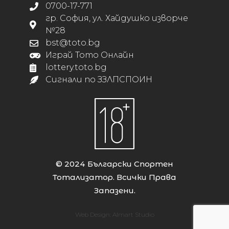
0700-17-771
гр. София, ул. Хайдушко изворче
№28
bst@toto.bg
Играй Тото Онлайн
lottery.toto.bg
Сигнали по ЗЗЛПСПОИН
© 2024 Български Спортен
Тотализатор. Всички Права
Запазени.
Web Design:
Almart Studio