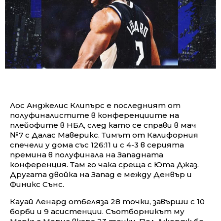
Лос Анджелис Клипърс е последният от
полуфиналистите в конференциите на
плейофите в НБА, след като се справи в мач
№7 с Далас Маверикс. Тимът от Калифорния
спечели у дома със 126:11 и с 4-3 в серията
премина в полуфинала на Западната
конференция. Там го чака среща с Юта Джаз.
Другата двойка на Запад е между Денвър и
Финикс Сънс.
Кауай Ленард отбеляза 28 точки, завърши с 10
борби и 9 асистенции. Съотборникът му