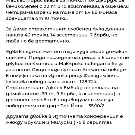
Маркъс Морис вкара 23 точки, Пол Джордж бе
великолепен с 22 т. и 10 асистенции, а още цели
четирима играчи на тима от Ел Ей минаха
границата от 10 точки.
За Далас страхотният словенец Лука Дончич
наниза 46 точки, 14 асистенции, 7 борби, но
това не бе достатъчно.
Едва в седмия мач от тази луда серия домакин
спечели. Преди последната среща, и в шестте
двубоя на Клипърс и Мавърикс победата бе за
гостите. Също тази сутрин Атланта поведе
в полуфинала на Изток срещу Филаделфия с
ключова победа като гост – 128:124.
Страхотният Джоел Ембийд не стигна на
домакините (39 т., 9 борби, 4 асистенции), а
достоен отговор в индивидуален план за
победителите даде Тре Йънг – 35/10/2.
Другата двойка в Източната конференция е
между Бруклин и Милуоки (1-0 в серията).