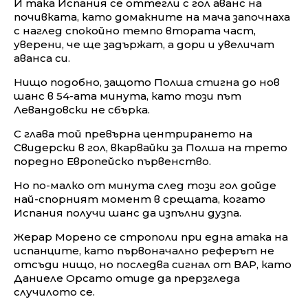
И така Испания се оттегли с гол аванс на
почивката, като домакните на мача започнаха
с наглед спокойно темпо втората част,
уверени, че ще задържат, а дори и увеличат
аванса си.
Нищо подобно, защото Полша стигна до нов
шанс в 54-ата минута, като този път
Левандовски не сбърка.
С глава той превърна центрирането на
Свидерски в гол, вкарвайки за Полша на трето
поредно Европейско първенство.
Но по-малко от минута след този гол дойде
най-спорният момент в срещата, когато
Испания получи шанс да изпълни дузпа.
Жерар Морено се строполи при една атака на
испанците, като първоначално реферът не
отсъди нищо, но последва сигнал от ВАР, като
Даниеле Орсато отиде да прерзгледа
случилото се.