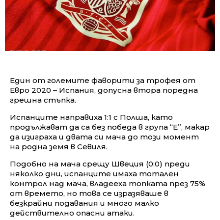
Един от големите фаворити за трофея от
Евро 2020 – Испания, допусна втора поредна
грешна стъпка.
Испанците направиха 1:1 с Полша, като
продължават да са без победа в група “Е”, макар
да изиграха и двата си мача до този момент
на родна земя в Севиля.
Подобно на мача срещу Швеция (0:0) преди
няколко дни, испанците имаха тотален
контрол над мача, владееха топката през 75%
от времето, но това се изразяваше в
безкрайни подавания и много малко
действително опасни атаки.