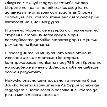
Оказа се, че Якуб Модер настъпва Жерар
Морено по крака, но пък малко, след като
испанецът е отиграл ситауцията. Спорна
ситуация, при която италианският рефер бе
категоричен, че има дузпа.
И именно Морено се нагърби с изпълнение, но
стреля в страничната греда, а при
последвалата добавка Мората дори не уцели
рамките на вратата.
В последните 30 минути от мача отново
Испания имаше тотален контрол и
контролираше топката през 75% от времето,
но подобно на мача с Швеция, това не даваше
особен резултат.
Няколко опасни центрирания и мелета бяха
всичко, което играчите на Ла Фурия успяха да
създадат. Чисто голово положение, което да
реши мача така и нямаше.