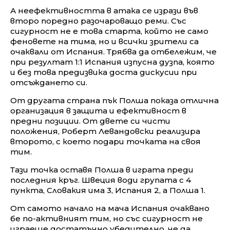
А неефективността в атака се изрази във
второ поредно разочароващо реми. Със
сигурност не е това старта, който не само
феновете на тима, но и всички зрители са
очаквали от Испания. Трябва да отбележим, че
при резултат 1:1 Испания изпусна дузпа, която
и без това предизвика доста дискусии при
отсъждането си.
От другата страна пък Полша показа отлична
организация в защита и ефективност в
предни позиции. От двете си чисти
положения, Роберт Левандовски реализира
второто, с което подари точката на своя
тим.
Тази точка оставя Полша в играта преди
последния кръг. Швеция води групата с 4
пункта, Словакия има 3, Испания 2, а Полша 1.
От самото начало на мача Испания очаквано
бе по-активният тим, но със сигурност не
играеше достатъчно убедително, че да