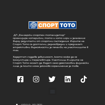
ДП „Български спортен тотализатор“
организира лотарийни, тото и лото игри и залагания
върху резултати от спортни състезания. Игрите на
Спорт Тото са достъпни, разнообразни и предлагат
атрактивни възможности за печалби на участниците в
тях.
Хазартът създава зависимост, която може да се
консултира и терапевтира. Участници в игрите на
Спорт Тото могат да бъдат само дееспособни физически
лица, за които няма законово ограничение за това.