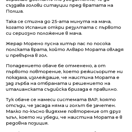
създава голови ситауции пред вратата на
Полша.
Така се стигна до 25-ата минута на мача,
когато Испания откри резултата с първото
си сериозно положение в мача.
Жерар Морено пусна хитър пас по посока
полската врата, който Алваро Мората овладя
и превърна в гол.
Попадението обаче бе отменено, а от
първото повторение, което режисьорите ни
показаха, изглеждаше, че наистина Мората е
зад гърба на отбраната и решението на
италианската съдийска бригада е правилно.
Тук обаче се намеси системата ВАР, която
отсъди, че засада няма и голът бе зачетен.
Малко по-късно видяхме повторение от друг
ъгъл, което ни убеди, че наистина Мората е в
редовна позиция.