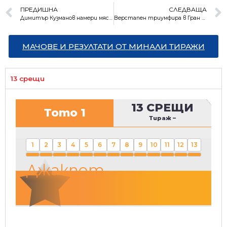
ПРЕДИШНА
СЛЕДВАЩА
Димитър Кузманов намери място в квалификациите на “Уимбълдън”
Верстапен триумфира в Гран при на Франция
МАЧОВЕ И РЕЗУЛТАТИ ОТ МИНАЛИ ТИРАЖИ
13 срещи
13 СРЕЩИ
Тото 1
Тираж
–
1
2
3
4
5
6
7
8
9
10
11
12
13
Джакпот