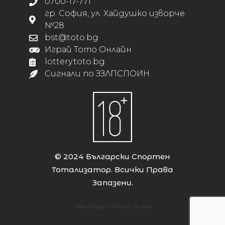
0700-17-771
гр. София, ул. Хайдушко изворче
№28
bst@toto.bg
Играй Тото Онлайн
lottery.toto.bg
Сигнали по ЗЗЛПСПОИН
© 2024 Български Спортен
Тотализатор. Всички Права
Запазени.
Web Design:
Almart Studio