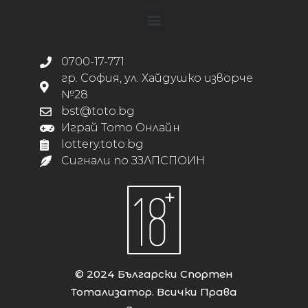
0700-17-771
гр. София, ул. Хайдушко изворче
№28
bst@toto.bg
Играй Тото Онлайн
lottery.toto.bg
Сигнали по ЗЗЛПСПОИН
© 2024 Български Спортен
Тотализатор. Всички Права