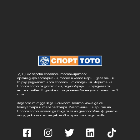
ДП „Български спортен тотализатор“
организира лотарийни, тото и лото игри и залагания
върху резултати от спортни състезания. Игрите на
Спорт Тото са достъпни, разнообразни и предлагат
атрактивни възможности за печалби на участниците в
тях.
Хазартът създава зависимост, която може да се
консултира и терапевтира. Участници в игрите на
Спорт Тото могат да бъдат само дееспособни физически
лица, за които няма законово ограничение за това.