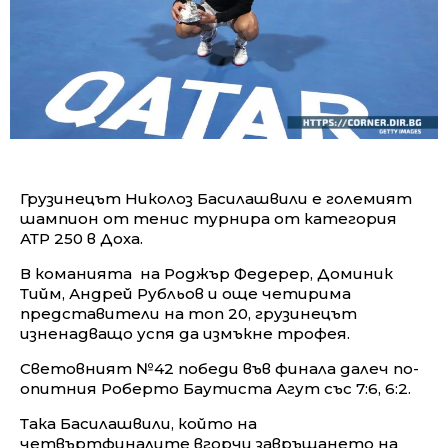
Грузинецът Николоз Басилашвили е големият
шампион от тенис турнира от категория
АТР 250 в Доха.
В команията на Роджър Федерер, Доминик
Тийм, Андрей Рубльов и още четирима
представители на топ 20, грузинецът
изненадващо успя да измъкне трофея.
Световният №42 победи във финала далеч по-
опитния Роберто Баутиста Агут със 7:6, 6:2.
Така Басилашвили, който на
четвъртфиналите вгорчи завръщането на