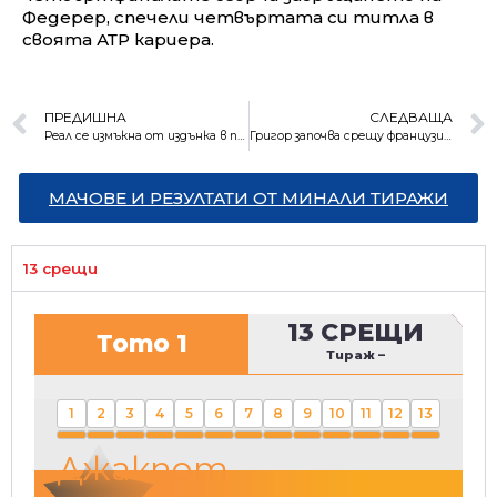
Федерер, спечели четвъртата си титла в
своята АТР кариера.
ПРЕДИШНА
СЛЕДВАЩА
Реал се измъкна от издънка в последните секунди
Григор започва срещу французин в Акапулко
МАЧОВЕ И РЕЗУЛТАТИ ОТ МИНАЛИ ТИРАЖИ
13 срещи
13 СРЕЩИ
Тото 1
Тираж
–
1
2
3
4
5
6
7
8
9
10
11
12
13
Джакпот