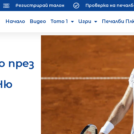
Регистрирай талон
Проверка на печалб
Начало
Видео
Тото 1
Игри
Печалби Пл
о през
Ню