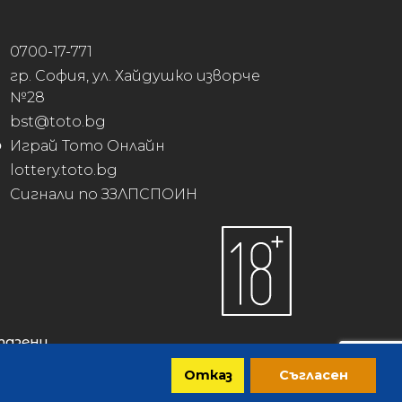
0700-17-771
гр. София, ул. Хайдушко изворче
№28
bst@toto.bg
Играй Тото Онлайн
lottery.toto.bg
Сигнали по ЗЗЛПСПОИН
пазени.
Отказ
Съгласен