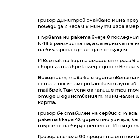
Григор Димитров очаквано мина през
победи за 2 часа и 8 минути игра америк
Първата ни ракета влезе в последни
№18 в ранглистата, а съперникът е но
на българина, щеше да е сензация.
И все пак на корта имаше интрига в 
сбори за тайбрек след единствения м
Всъщност, това бе и единствената му 
сета, а после американският аутсайд
тайбрек. Там успя да запише три точ
отиде и единственият, минимален ша
корта.
Григор бе стабилен на сервис с 14 аса
ракета вкара 42 директни уинъра, 
търсене на бързо решение. И също т
Григор спечели 90 процента от точк