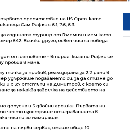
 първото препятствие на US Open, като
анеца Сам Рифъс с 6:1, 7:6, 6:3.
я за годината турнир от Големия шлем като
мер 542. Всичко друго, освен чиста победа
един от сетовете – втория, когато Рифъс се
у пробив в мача.
точка за пробив, реализирана за 2:2 рано в
ер удържаше подаването си, за да стигне до
ки и с 3:7 отстъпи на Димитров, с което си
нс за някаква завръзка на действието на
, но допусна и 5 двойни грешки. Първата ни
като често изостряше отиграванията в
ака често го намираше.
ите на първи сервис, имаше общо 10