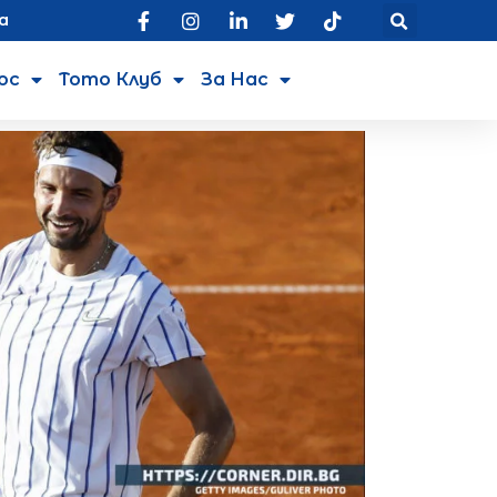
а
юс
Тото Клуб
За Нас