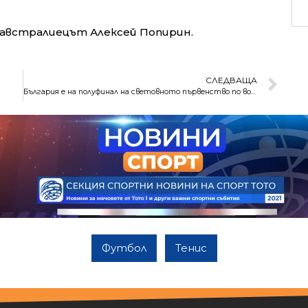
а австралиецът Алексей Попирин.
СЛЕДВАЩА
България е на полуфинал на световното първенство по волейбол за юноши
Футбол
Тенис