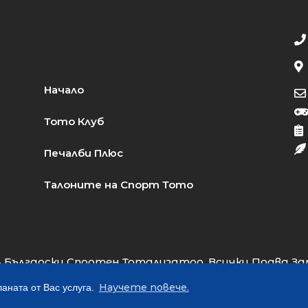
Начало
Тото Клуб
Печалби Плюс
Талоните на Спорт Тото
 Български Спортен Тотализатор. Всички Права За
Web Design:
Almart Studio
Научете повече.
аната от Вас услуга.