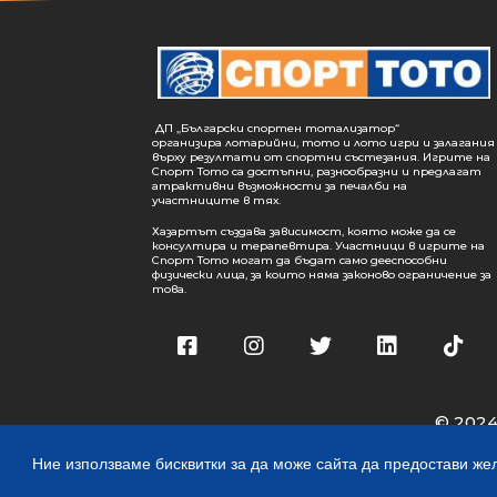
ДП „Български спортен тотализатор“
организира лотарийни, тото и лото игри и залагания
върху резултати от спортни състезания. Игрите на
Спорт Тото са достъпни, разнообразни и предлагат
атрактивни възможности за печалби на
участниците в тях.
Хазартът създава зависимост, която може да се
консултира и терапевтира. Участници в игрите на
Спорт Тото могат да бъдат само дееспособни
физически лица, за които няма законово ограничение за
това.
© 2024
Ние използваме бисквитки за да може сайта да предостави жел