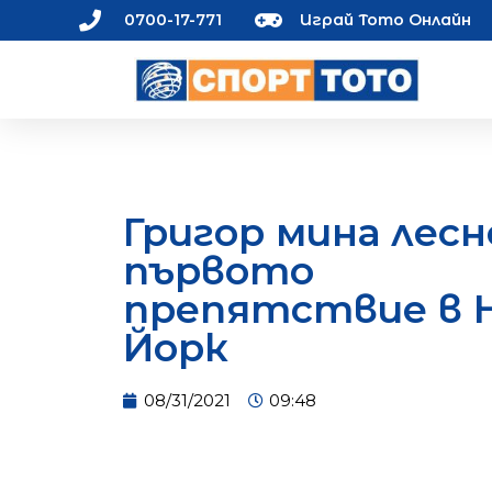
0700-17-771
Играй Тото Онлайн
Григор мина лесн
първото
препятствие в 
Йорк
08/31/2021
09:48