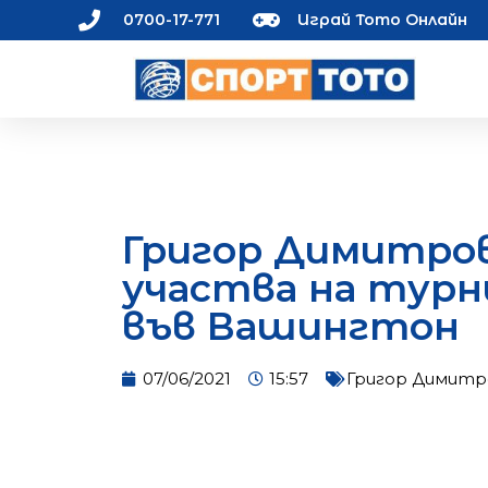
0700-17-771
Играй Тото Онлайн
Григор Димитро
участва на турн
във Вашингтон
07/06/2021
15:57
Григор Димитр