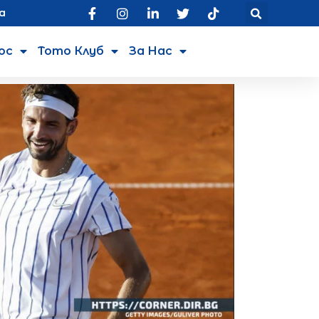
а
юс
Тото Клуб
За Нас