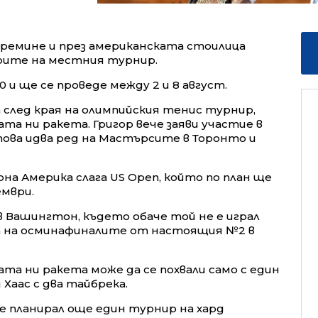
премине и през американската стоилица
орите на местния турнир.
 и ще се проведе между 2 и 8 август.
 след края на олимпийския тенис турнир,
та ни ракета. Григор вече заяви участие в
това идва ред на Мастърсите в Торонто и
рна Америка слага US Open, който по план ще
ември.
в Вашингтон, където обаче той не е играл
на на осминафиналите от настоящия №2 в
та ни ракета може да се похвали само с един
Хаас с два тайбрека.
е планирал още един турнир на хард