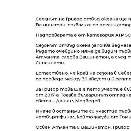
Сеознът на Григор отвъд океана ще 
Вашингтон, похвалиха се организат
Надпреварата е от категория АТР 500
Сезонът отвъд окена започва веднага
където очевдино няма да видим първа
Атланта, следва Вашингтон, а след 
Синсинати.
Естествено, че край на сезона в Севе
се проведе между 30 август и 6 септ
За Григор това ще е пето участие въ
от 2017-а. Тогава българинът отпад
света – Даниил Медведев.
Иначе в останалите си участие първа
четвъртфинал, който загуби от Томи 
Освен Атланта и Вашингтон, Григор 