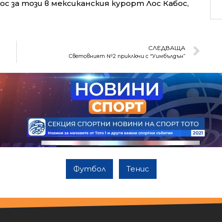
ос за този в мексиканския курорт Лос Кабос,
СЛЕДВАЩА
Световният №2 приключи с “Уимбълдън”
Футбол
Тенис