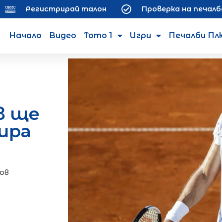
Регистрирай талон
Проверка на печалб
Начало
Видео
Тото 1
Игри
Печалби Пл
в ще
ира
ов