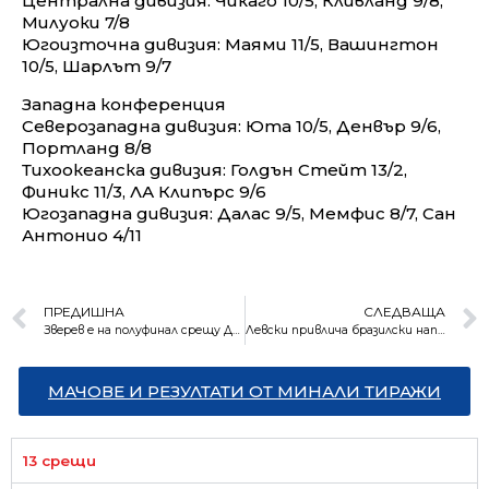
Централна дивизия: Чикаго 10/5, Кливланд 9/8,
Милуоки 7/8
Югоизточна дивизия: Маями 11/5, Вашингтон
10/5, Шарлът 9/7
Западна конференция
Северозападна дивизия: Юта 10/5, Денвър 9/6,
Портланд 8/8
Тихоокеанска дивизия: Голдън Стейт 13/2,
Финикс 11/3, ЛА Клипърс 9/6
Югозападна дивизия: Далас 9/5, Мемфис 8/7, Сан
Антонио 4/11
ПРЕДИШНА
СЛЕДВАЩА
Зверев е на полуфинал срещу Джокович в Торино
Левски привлича бразилски нападател
МАЧОВЕ И РЕЗУЛТАТИ ОТ МИНАЛИ ТИРАЖИ
13 срещи