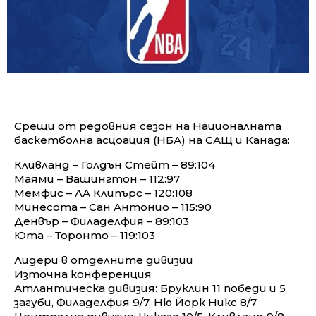
Срещи от редовния сезон на Националната
баскетболна асцоация (НБА) на САЩ и Канада:
Кливланд – Голдън Стейт – 89:104
Маями – Вашингтон – 112:97
Мемфис – ЛА Клипърс – 120:108
Минесота – Сан Антонио – 115:90
Денвър – Филаделфия – 89:103
Юта – Торонто – 119:103
Лидери в отделните дивизии
Източна конференция
Атлантическа дивизия: Бруклин 11 победи и 5
загуби, Филаделфия 9/7, Ню Йорк Никс 8/7