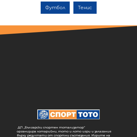
Футбол
Тенис
ДП „Български спортен тотализатор“
организира лотарийни, тото и лото игри и залагания
върху резултати от спортни състезания. Игрите на