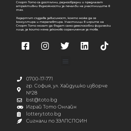
Спорт Тото са достъпни, разнообразни и предлагат
атрактивни възможности за печалби на участниците в
тях.
Хазартът създава зависимост, която може да се
консултира и терапевтира. Участници в игрите на
Спорт Тото могат да бъдат само дееспособни физически
лица, за които няма законово ограничение за това.
0700-17-771
гр. София, ул. Хайдушко изворче
№28
bst@toto.bg
Играй Тото Онлайн
lottery.toto.bg
Сигнали по ЗЗЛПСПОИН