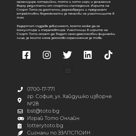
организира лотарийни, тото и лото игри и залагания
върху резултати от спортни състезания. Игрите на
Спорт Тото са достъпни, разнообразни и предлагат
атрактивни възможности за печалби на участниците в
тях.
Хазартът създава зависимост, която може да се
консултира и терапевтира. Участници в игрите на
Спорт Тото могат да бъдат само дееспособни физически
лица, за които няма законово ограничение за това.
0700-17-771
гр. София, ул. Хайдушко изворче
№28
bst@toto.bg
Играй Тото Онлайн
lottery.toto.bg
Сигнали по ЗЗЛПСПОИН