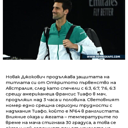
Новак Джокович продължава защитата на
титлата си от Откритото първенство на
Австралия, след като спечели с 6:3, 6:7, 7:6, 6:3
срещу американеца Франсис Тиафо в мач,
продължил над 3 часа и половина. Световният
номер едно срещна сериозни трудности с
надъхания Тиафо, който е №64 в ранглистата.
Влияние оказа и жегата – температурите по
време на мача стигнаха 30 градуса, а това се