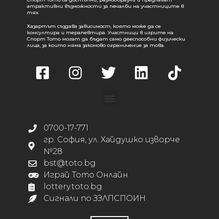
атрактивни възможности за печалби на участниците в
тях.
Хазартът създава зависимост, която може да се
консултира и терапевтира. Участници в игрите на
Спорт Тото могат да бъдат само дееспособни физически
лица, за които няма законово ограничение за това.
0700-17-771
гр. София, ул. Хайдушко изворче
№28
bst@toto.bg
Играй Тото Онлайн
lottery.toto.bg
Сигнали по ЗЗЛПСПОИН