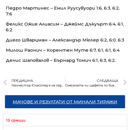
Педро Мартинес – Емил Руусувуори 1:6, 6:3, 6:2,
7:6
Феликс Ожие Алиасим – Джеймс Дъкуърт 6:4, 6:1,
6:2
Диего Шварцман – Александър Мюлер 6:2, 6:0, 6:3
Милош Раонич – Корентен Муте 6:7, 6:1, 6:1, 6:4
Денис Шаповалов – Бърнард Томич 6:1, 6:3, 6:2.
ПРЕДИШНА
СЛЕДВАЩА
Манчестър Юнайтед е на седми пореден четвъртфинал в Англия
Смесената ни щафета по биатлон с рекордно класиране на Световното
МАЧОВЕ И РЕЗУЛТАТИ ОТ МИНАЛИ ТИРАЖИ
13 срещи