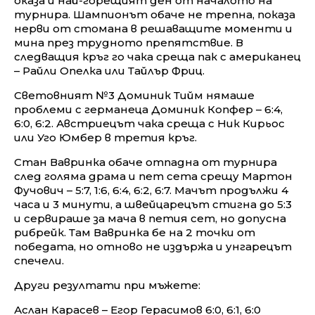
оказа и най-горещият ден от началото на
турнира. Шампионът обаче не трепна, показа
нерви от стомана в решаващите моменти и
мина през трудното препятствие. В
следващия кръг го чака среща пак с американец
– Райли Опелка или Тайлър Фриц.
Световният №3 Доминик Тийм нямаше
проблеми с германеца Доминик Копфер – 6:4,
6:0, 6:2. Австриецът чака среща с Ник Кирьос
или Уго Юмбер в третия кръг.
Стан Вавринка обаче отпадна от турнира
след голяма драма и пет сета срещу Мартон
Фучович – 5:7, 1:6, 6:4, 6:2, 6:7. Мачът продължи 4
часа и 3 минути, а швейцарецът стигна до 5:3
и сервираше за мача в петия сет, но допусна
рибрейк. Там Вавринка бе на 2 точки от
победата, но отново не издържа и унгарецът
спечели.
Други резултати при мъжете:
Аслан Карасев – Егор Герасимов 6:0, 6:1, 6:0