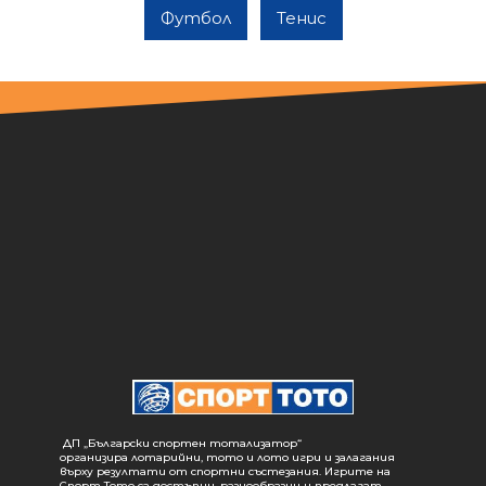
Футбол
Тенис
ДП „Български спортен тотализатор“
организира лотарийни, тото и лото игри и залагания
върху резултати от спортни състезания. Игрите на
Спорт Тото са достъпни, разнообразни и предлагат