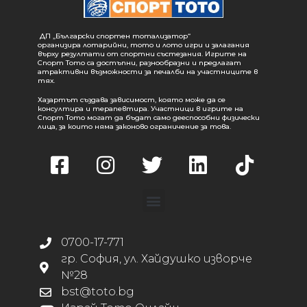
ДП „Български спортен тотализатор“
организира лотарийни, тото и лото игри и залагания
върху резултати от спортни състезания. Игрите на
Спорт Тото са достъпни, разнообразни и предлагат
атрактивни възможности за печалби на участниците в
тях.
Хазартът създава зависимост, която може да се
консултира и терапевтира. Участници в игрите на
Спорт Тото могат да бъдат само дееспособни физически
лица, за които няма законово ограничение за това.
0700-17-771
гр. София, ул. Хайдушко изворче
№28
bst@toto.bg