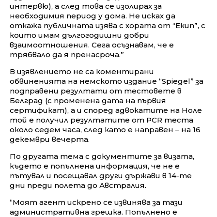
интервю), а след това се изолирах за
необходимия период у дома. Не исках да
откажа публичната изява с хората от “Екип”, с
които имам дългогодишни добри
взаимоотношения. Сега осъзнавам, че е
трябвало да я пренасроча.”
В изявлението не са коментирани
обвиненията на немското издание “Spiegel” за
подправени резултати от тестовете в
Белград (с променена дата на първия
сертификат), а и според адвокатите на Ноле
той е получил резултатите от PCR теста
около седем часа, след като е направен – на 16
декември вечерта.
По другата тема с документите за визата,
където е попълнена информация, че не е
пътувал и посещавал други държави в 14-те
дни преди полета до Австралия.
“Моят агент искрено се извинява за тази
административна грешка. Попълнено е