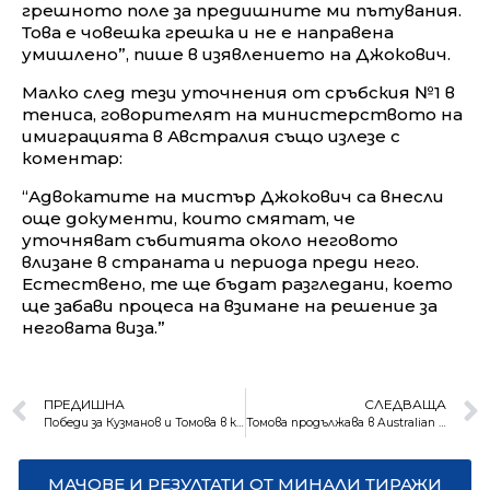
грешното поле за предишните ми пътувания.
Това е човешка грешка и не е направена
умишлено”, пише в изявлението на Джокович.
Малко след тези уточнения от сръбския №1 в
тениса, говорителят на министерството на
имиграцията в Австралия също излезе с
коментар:
“Адвокатите на мистър Джокович са внесли
още документи, които смятат, че
уточняват събитията около неговото
влизане в страната и периода преди него.
Естествено, те ще бъдат разгледани, което
ще забави процеса на взимане на решение за
неговата виза.”
ПРЕДИШНА
СЛЕДВАЩА
Победи за Кузманов и Томова в квалификациите на Australian Open
Томова продължава в Australian Open, Кузманов отпадна
МАЧОВЕ И РЕЗУЛТАТИ ОТ МИНАЛИ ТИРАЖИ