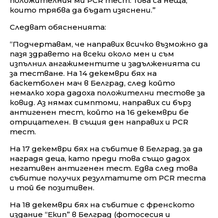
положителния ми PCR тест. Това са неща,
които трябва да бъдат изяснени.”
Следват обясненията:
“Подчертавам, че направих всичко възможно да
пазя здравето на всеки около мен и съм
изпълнил ангажиментите и задълженията си
за тестване. На 14 декември бях на
баскетболен мач в Белград, след който
немалко хора дадоха положителни тестове за
ковид. Аз нямах симптоми, направих си бърз
антигенен тест, който на 16 декември бе
отрицателен. В същия ден направих и PCR
тест.
На 17 декември бях на събитие в Белград, за да
наградя деца, като преди това също дадох
негативен антигенен тест. Едва след това
събитие получих резултатите от PCR теста
и той бе позитивен.
На 18 декември бях на събитие с френското
издание “Екип” в Белград (фотосесия и