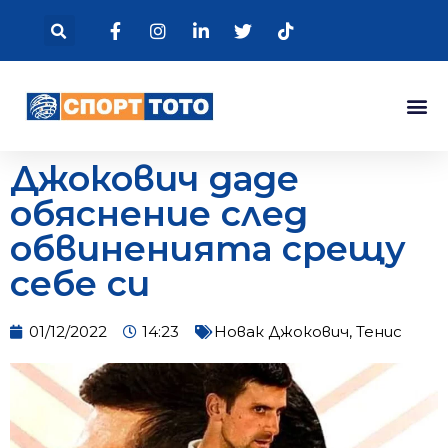
Джокович даде
обяснение след
обвиненията срещу
себе си
01/12/2022
14:23
Новак Джокович
,
Тенис