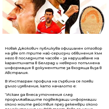
Новак Джокович публикува официален отговор
на две от трите най-сериозни обвинения към
него в последните часове – за нарушаване на
карантината в Белград и невярно попълнена
информация в документите за входяща виза в
Австралия.
В Инстаграм профила на сърбина се появи
дълго изявление, като началото е:
“Искам да внеса уточнения след
продължаващите подвеждащи информации
около моите действия през декември около