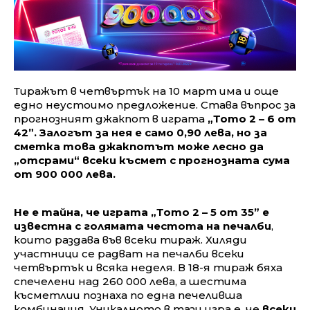
Тиражът в четвъртък на 10 март има и още
едно неустоимо предложение. Става въпрос за
прогнозният джакпот в играта
„Тото 2 – 6 от
42”. Залогът за нея е само 0,90 лева, но за
сметка това джакпотът може лесно да
„отсрами“ всеки късмет с прогнозната сума
от 900 000 лева.
Не е тайна, че играта „Тото 2 – 5 от 35” е
известна с голямата честота на печалби
,
които раздава във всеки тираж. Хиляди
участници се радват на печалби всеки
четвъртък и всяка неделя. В 18-я тираж бяха
спечелени над 260 000 лева, а шестима
късметлии познаха по една печеливша
комбинация. Уникалното в тази игра е, че
всеки