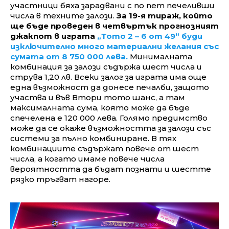
участници бяха зарадвани с по пет печеливши
числа в техните залози.
За 19-я тираж, който
ще бъде проведен в четвъртък прогнозният
джакпот в играта
„Тото 2 – 6 от 49“ буди
изключително много материални желания със
сумата от 8 750 000 лева.
Минималната
комбинация за залози съдържа шест числа и
струва 1,20 лв. Всеки залог за играта има още
една възможност да донесе печалби, защото
участва и във Втори тото шанс, а там
максималната сума, която може да бъде
спечелена е 120 000 лева. Голямо предимство
може да се окаже възможността за залози със
системи за пълно комбиниране. В тях
комбинациите съдържат повече от шест
числа, а когато имаме повече числа
вероятността да бъдат познати и шестте
рязко тръгват нагоре.