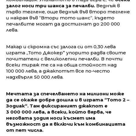
залог носи три шанса за печалби.
Веднъж в
първо теглене, още веднъж във второ теглене
и накрая във “Втори тото шанс“, където
печалбите могат да достигнат до 200 000
лева.
Макар и скромна със залога си от 0,30 лева
играта „Тото Джокер” упорито радва своите
почитатели с великолепни печалби. В почти
всеки тираж те са на обща стойност над
100 000 лева, а джакпотът все по-често
надхвърля 50 000 лева.
Мечтата за спечелването на милиони може
да се окаже добре дошла и в играта “Тото 2 –
Зодиак“. Там фиксираният джакпот е
3 000 000 лева, а всеки, който вярва, че
неговата зодия носи късмет има
възможност да я включи към комбинацията
от пет числа.