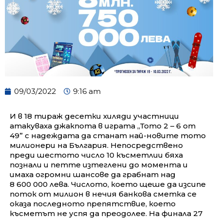
09/03/2022
9:16 am
И в 18 тираж десетки хиляди участници
атакуваха джакпота в играта „Тото 2 – 6 от
49” с надеждата да станат най-новите тото
милионери на България. Непосредствено
преди шестото число 10 късметлии бяха
познали и петте изтеглени до момента и
имаха огромни шансове да грабнат над
8 600 000 лева. Числото, което щеше да изсипе
поток от милион в нечия банкова сметка се
оказа последното препятствие, което
късметът не успя да преодолее. На финала 27