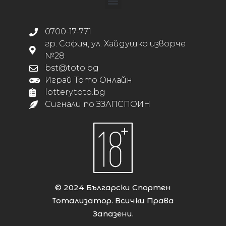
0700-17-771
гр. София, ул. Хайдушко изворче
№28
bst@toto.bg
Играй Тото Онлайн
lottery.toto.bg
Сигнали по ЗЗЛПСПОИН
© 2024 Български Спортен
Тотализатор. Всички Права
Запазени.