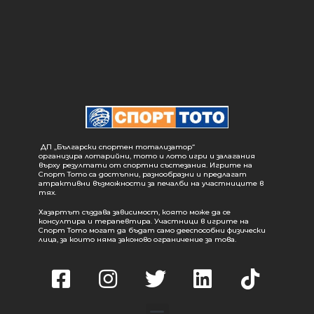
ДП „Български спортен тотализатор“
организира лотарийни, тото и лото игри и залагания
върху резултати от спортни състезания. Игрите на
Спорт Тото са достъпни, разнообразни и предлагат
атрактивни възможности за печалби на участниците в
тях.
Хазартът създава зависимост, която може да се
консултира и терапевтира. Участници в игрите на
Спорт Тото могат да бъдат само дееспособни физически
лица, за които няма законово ограничение за това.