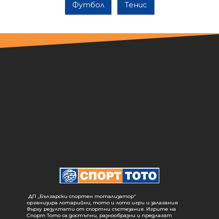
Футбол
Тенис
ДП „Български спортен тотализатор“
организира лотарийни, тото и лото игри и залагания
върху резултати от спортни състезания. Игрите на
Спорт Тото са достъпни, разнообразни и предлагат