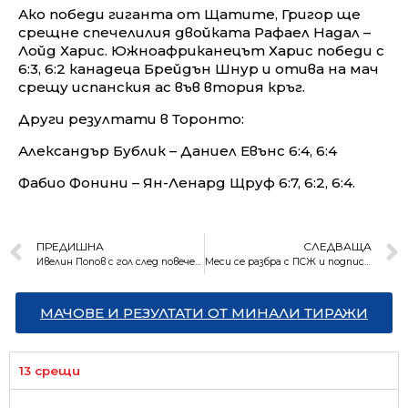
Ако победи гиганта от Щатите, Григор ще
срещне спечелилия двойката Рафаел Надал –
Лойд Харис. Южноафриканецът Харис победи с
6:3, 6:2 канадеца Брейдън Шнур и отива на мач
срещу испанския ас във втория кръг.
Други резултати в Торонто:
Александър Бублик – Даниел Евънс 6:4, 6:4
Фабио Фонини – Ян-Ленард Щруф 6:7, 6:2, 6:4.
ПРЕДИШНА
СЛЕДВАЩА
Ивелин Попов с гол след повече от година пауза
Меси се разбра с ПСЖ и подписва с клуба за 2 години
МАЧОВЕ И РЕЗУЛТАТИ ОТ МИНАЛИ ТИРАЖИ
13 срещи