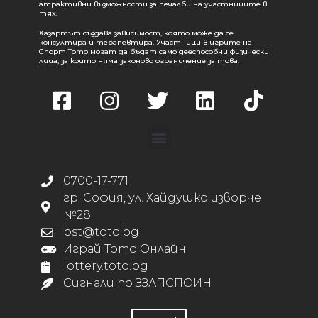
атрактивни възможности за печалби на участниците в
тях.
Хазартът създава зависимост, която може да се
консултира и терапевтира. Участници в игрите на
Спорт Тото могат да бъдат само дееспособни физически
лица, за които няма законово ограничение за това.
0700-17-771
гр. София, ул. Хайдушко изворче
№28
bst@toto.bg
Играй Тото Онлайн
lottery.toto.bg
Сигнали по ЗЗЛПСПОИН