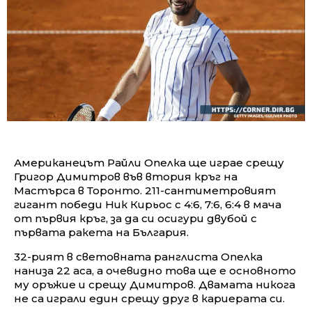
Американецът Райли Опелка ще играе срещу
Григор Димитров във втория кръг на
Мастърса в Торонто. 211-сантиметровият
гигант победи Ник Кирьос с 4:6, 7:6, 6:4 в мача
от първия кръг, за да си осигури двубой с
първата ракета на България.
32-рият в световната ранглиста Опелка
наниза 22 аса, а очевидно това ще е основното
му оръжие и срещу Димитров. Двамата никога
не са играли един срещу друг в кариерата си.