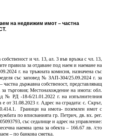
наем на недвижим имот – частна
СТ.
обственост и чл. 13, ал. 3 във връзка с чл. 13,
шните правила за отдаване под наем и наемане на
09.2024 г.
на тръжната комисия, назначена със
ределя със заповед № ЗАП-304/25.09.2024 г. за
 частна държавна собственост, представляващ
а за търговия; Местонахождение на имота: обл.
ед № РД -18-6/21.01.2022 г. на изпълнителния
 от 31.08.2023 г. Адрес на сградата: с. Скрът,
0.414.1.
Граници на имота- поземлен имот с
ужбата по вписванията гр. Петрич, дв. вх. рег.
05093793, със седалище и адрес на управление:
месечна наемна цена за обекта – 166.67 лв. /сто
аем – по банкова сметка.