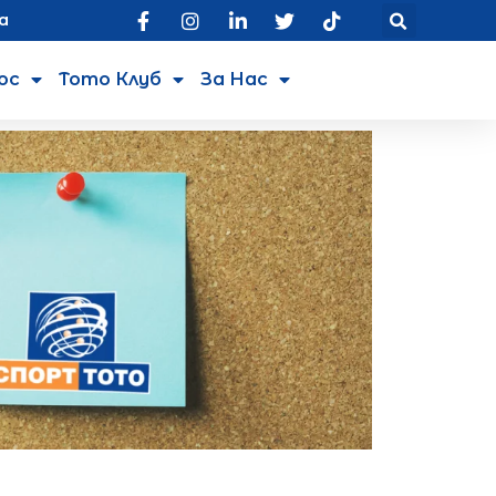
а
юс
Тото Клуб
За Нас