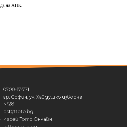
еда на АПК.
0700-17-771
гр. София, ул. Хайдушко изворче
№28
bst@toto.bg
Играй Тото Онлайн
lottery.toto.bg