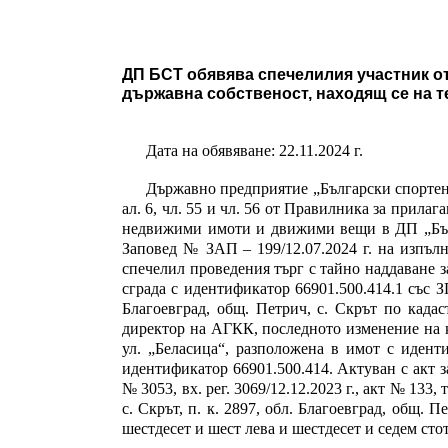
ДП БСТ обявява спечелилия участник от
държавна собственост, находящ се на т
Дата на обявяване: 22.11.2024 г.
Държавно предприятие „Български спортен то
ал. 6, чл. 55 и чл. 56 от Правилника за прилаг
недвижими имоти и движими вещи в ДП „Бъл
Заповед №
ЗАП –
19
9
/1
2
.
0
7
.20
2
4
г. на изпъл
спечелил проведения търг с тайно наддаване з
сграда с идентификатор 66901.500.414.1 със З
Благоевград, общ. Петрич, с. Скрът по кадас
директор на АГКК, последното изменение на кад
ул. „Беласица“, разположена в имот с идент
идентификатор 66901.500.414. Актуван с акт з
№ 3053, вх. рег. 3069/12.12.2023 г., акт № 133,
с. Скрът, п. к. 2897, обл. Благоевград, общ.
шестдесет и шест лева и шестдесет и седем сто