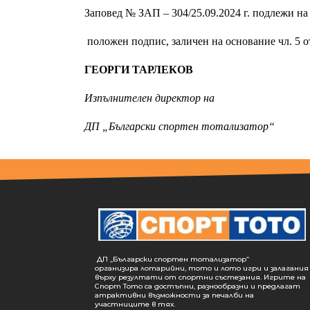
Заповед №
ЗАП – 304/25.09.2024 г. подлежи н
положен подпис, заличен на основание чл. 5 о
ГЕОРГИ ТАРЛЕКОВ
Изпълнителен директор на
ДП „Български спортен тотализатор“
ДП „Български спортен тотализатор“
организира лотарийни, тото и лото игри и залагания
върху резултати от спортни състезания. Игрите на
Спорт Тото са достъпни, разнообразни и предлагат
атрактивни възможности за печалби на
участниците в тях.