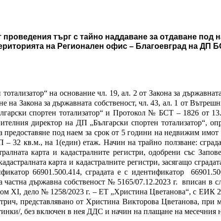
 проведения търг с тайно наддаване за отдаване под 
ериторията на Регионален офис – Благоевград на ДП Б
тализатор“ на основание чл. 19, ал. 2 от Закона за държавната с
ане на Закона за държавната собственост, чл. 43, ал. 1 от Вътре
гарски спортен тотализатор“ и
Протокол
№ БСТ – 1826 от 13.
нителния директор на ДП „Български спортен тотализатор“
, оп
а предоставяне под наем за срок от 5 години на
недвижим имот –
П – 32 кв.м., на 1(един) етаж. Начин на трайно ползване: сград
тралната карта и кадастралните регистри, одобрени със Запов
астралната карта и кадастралните регистри, засягащо сградата е
ификатор 66901.500.414, сградата е с идентификатор
66901.50
а частна държавна собственост № 5165/07.12.2023 г.
вписан в сл
 том XI, дело № 1258/2023 г.
– ЕТ
„Христина Цветанова“, с ЕИК
2
 Петрич, представлявано от Христина Викторова Цветанова
, при 
тинки/, без включен в нея ДДС и начин на плащане на месечния н