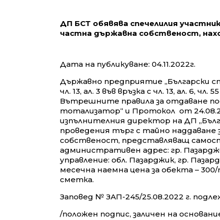
ДП БСТ обявява спечелилия участни
частна държавна собственост, нахо
Дата на публикуване: 04.11.2022г.
Държавно предприятие „Български спо
чл. 13, ал. 3 във връзка с чл. 13, ал. 6,
Вътрешните правила за отдаване под
тотализатор“ и Протокол от 24.08.202
изпълнителния директор на ДП „Бълга
проведения търг с тайно наддаване 
собственост, представляващ самостоят
административен адрес: гр. Пазарджик,
управление: обл. Пазарджик, гр. Пазар
месечна наемна цена за обекта – 300/
сметка.
Заповед № ЗАП-245/25.08.2022 г. под
/положен подпис, заличен на основание