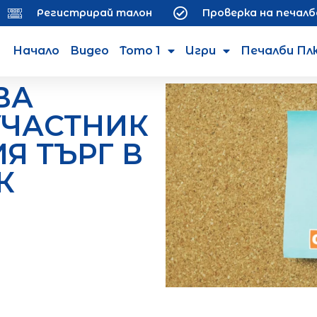
Регистрирай талон
Проверка на печалб
Начало
Видео
Тото 1
Игри
Печалби Пл
ВА
УЧАСТНИК
Я ТЪРГ В
К