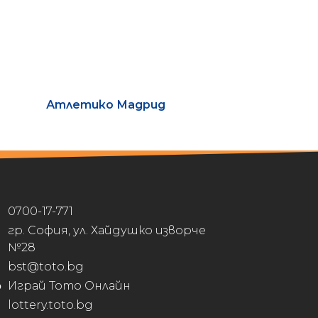
Атлетико Мадрид
0700-17-771
гр. София, ул. Хайдушко изворче
№28
bst@toto.bg
Играй Тото Онлайн
lottery.toto.bg