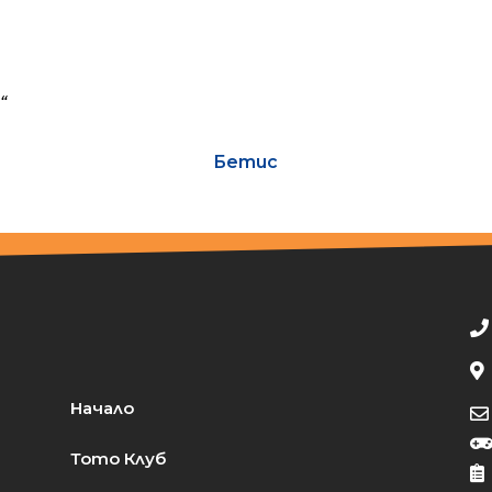
“
Бетис
Начало
Тото Клуб