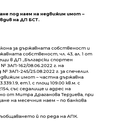
ане под наем на недвижим имот –
вдив на ДП БСТ.
Закона за държавната собственост и
 държавната собственост, чл. 43, ал. 1 от
ещи в ДП „Български спортен
 ЗАП-162/08.06.2022 г. на
 ЗАП-245/25.08.2022 г. за спечелил
недвижим имот – частна държавна
1.9, ет.1, с площ 109.00 кв.м. с
154, със седалище и адрес на
явано от Митра Драганова Терзиева, при
щане на месечния наем – по банкова
съобщаването й по реда на АПК.