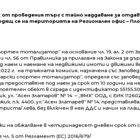
к от проведения търг с тайно наддаване за отдав
дящ се на територията на Регионален офис – Пло
ртен тотализатор“ на основание чл. 19, ал. 2 от 
 чл. 55 и чл. 56 от Правилника за прилагане на Закона за
 наем и наемане на недвижими имоти и движими в
2 г. на тръжната комисия, назначена със Заповед №
рски спортен тотализатор“, определя със заповед №
за предоставяне под наем за срок от 10 години на 
елен обект в сграда с идентификатор 55155.503.339.
 ул. “Асен Златаров“ № 14 – „ВМХ“ ООД, с ЕИК 112602
джик, п.к. 4400, ул.“Асен Златарeв“ № 14, представл
триста/ лева, без включен в нея ДДС и начин на пла
лежи на обжалване в четиринадесет дневен срок от 
 чл. 5 от Регламент (ЕС) 2016/679/