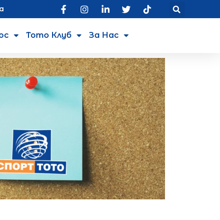
а
юс
Тото Клуб
За Нас