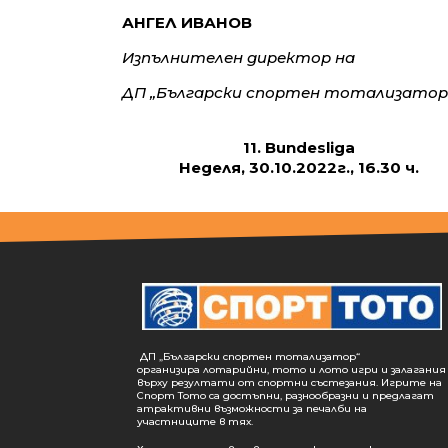
АНГЕЛ ИВАНОВ
Изпълнителен директор на
ДП „Български спортен тотализатор
11. Bundesliga
Неделя, 30.10.2022г., 16.30 ч.
ДП „Български спортен тотализатор“
организира лотарийни, тото и лото игри и залагания
върху резултати от спортни състезания. Игрите на
Спорт Тото са достъпни, разнообразни и предлагат
атрактивни възможности за печалби на
участниците в тях.