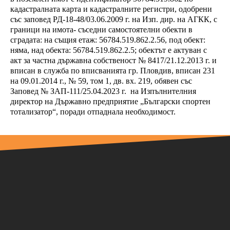
кадастралната карта и кадастралните регистри, одобрени
със заповед РД-18-48/03.06.2009 г. на Изп. дир. на АГКК, с
граници на имота- съседни самостоятелни обекти в
сградата: на същия етаж: 56784.519.862.2.56, под обект:
няма, над обекта: 56784.519.862.2.5
;
обектът е актуван с
акт за частна държавна собственост № 8417/21.12.2013 г. и
вписан в служба по вписванията гр. Пловдив
,
вписан 231
на 09.01.2014 г., № 59, том 1, дв. вх. 219,
обявен
със
Заповед № ЗАП-111/25.04.2023 г.
на Изпълнителния
директор на Държавно предприятие „Български спортен
тотализатор“, поради отпаднала необходимост.