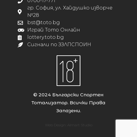
0700-17-771
гр. София, ул. Хайдушко изворче
№28
bst@toto.bg
Играй Тото Онлайн
lottery.toto.bg
Сигнали по ЗЗЛПСПОИН
© 2024 Български Спортен
Тотализатор. Всички Права
Запазени.
Web Design:
Almart Studio