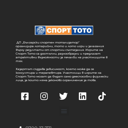
ДП „Български спортен тотализатор“
организира лотарийни, тото и лото игри и залагания
върху резултати от спортни състезания. Игрите на
Спорт Тото са достъпни, разнообразни и предлагат
атрактивни възможности за печалби на участниците в
тях.
Хазартът създава зависимост, която може да се
консултира и терапевтира. Участници в игрите на
Спорт Тото могат да бъдат само дееспособни физически
лица, за които няма законово ограничение за това.