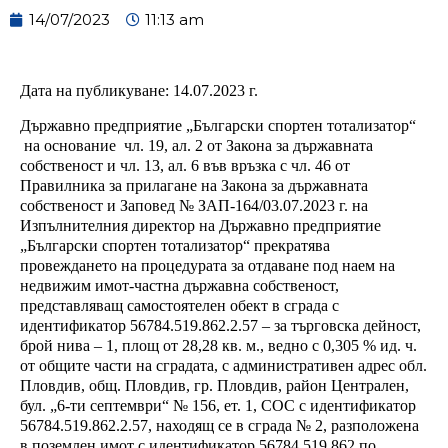
14/07/2023
11:13 am
Дата на публикуване:
1
4
.0
7
.
2023
г.
Държавно предприятие „Български спортен тотализатор“
на основание
чл. 19, ал. 2 от Закона за държавната
собственост и чл. 13, ал. 6 във връзка с чл. 4
6
от
Правилника за прилагане на Закона за държавната
собственост
и Заповед №
ЗАП-164/03.07.2023 г.
на
Изпълнителния директор на Държавно предприятие
„Български спортен тотализатор“ прекратява
провеждането на процедурата за отдаване под наем на
недвижим имот-частна държавна собственост,
представляващ
самостоятелен обект в сграда с
идентификатор 56784.519.862.2.57 – за търговска дейност,
брой нива – 1, площ от 28,28 кв. м., ведно с 0,305 % ид. ч.
от общите части на сградата, с административен адрес обл.
Пловдив, общ. Пловдив, гр. Пловдив, район Централен,
бул. „6-ти септември“ № 156, ет. 1, СОС с идентификатор
56784.519.862.2.57, находящ се в сграда № 2, разположена
в поземлен имот с идентификатор 56784.519.862 по