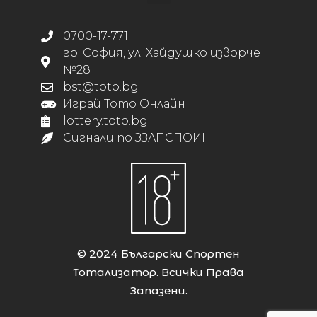
0700-17-771
гр. София, ул. Хайдушко изворче
№28
bst@toto.bg
Играй Тото Онлайн
lottery.toto.bg
Сигнали по ЗЗЛПСПОИН
© 2024 Български Спортен
Тотализатор. Всички Права
Запазени.