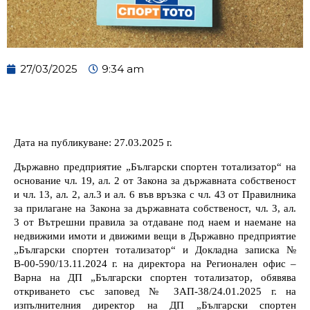
27/03/2025
9:34 am
Дата на публикуване: 27.03.
202
5 г.
Държавно предприятие „Български спортен тотализатор“ на
основание чл. 19, ал. 2 от Закона за държавната собственост
и чл. 13, ал. 2, ал.3 и ал. 6 във връзка с чл. 43 от Правилника
за прилагане на Закона за държавната собственост, чл. 3, ал.
3 от Вътрешни правила за отдаване под наем и наемане на
недвижими имоти и движими вещи в Държавно предприятие
„Български спортен тотализатор“ и
Докладна записка №
В-00-590/13.11.20
2
4 г.
на
директора
на
Регионален офис –
Варна
на ДП „Български спортен тотализатор
, обявява
откриването със заповед №
ЗАП-38/24.01.2025 г. на
изпълнителния директор на ДП „Български спортен