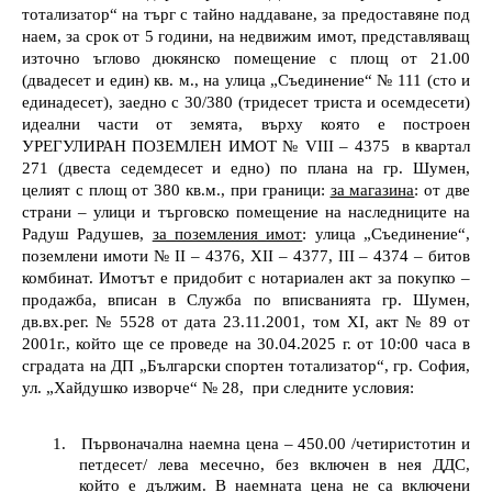
тотализатор“ на търг с тайно наддаване, за предоставяне под
наем, за срок от 5 години,
на недвижим имот, представляващ
източно ъглово дюкянско помещение с площ от 21.00
(двадесет и един) кв. м., на улица „Съединение“ № 111 (сто и
единадесет), заедно с 30/380 (тридесет триста и осемдесети)
идеални части от земята, върху която е построен
УРЕГУЛИРАН ПОЗЕМЛЕН ИМОТ № VIII – 4375
в квартал
271 (двеста седемдесет и едно) по плана на гр. Шумен,
целият с площ от 380 кв.м., при граници:
за магазина
: от две
страни – улици и търговско помещение на наследниците на
Радуш Радушев,
за поземления имот
: улица „Съединение“,
поземлени имоти № II – 4376, XII – 4377, III – 4374 – битов
комбинат. Имотът е придобит с нотариален акт за покупко –
продажба, вписан в Служба по вписванията гр. Шумен,
дв.вх.рег. № 5528 от дата 23.11.2001, том XI, акт № 89 от
2001г.
,
който ще се проведе на
30.04.2025
г. от
10:00
часа в
сградата на ДП „Български спортен тотализатор“, гр. София,
ул. „Хайдушко изворче“ № 28
,
при следните условия:
1.
Първоначална наемна цена –
450.00
/
четиристотин и
петдесет
/
лева
месечно, без включен в нея ДДС
,
който е дължим
. В наемната цена не са включени