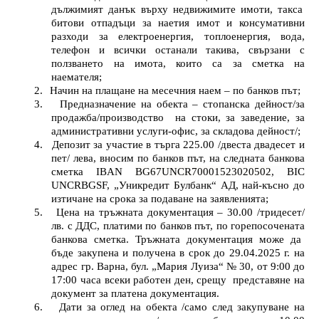
дължимият данък върху недвижимите имоти, такса
битови отпадъци за наетия имот и консумативни
разходи за електроенергия, топлоенергия, вода,
телефон и всички останали такива, свързани с
ползването на имота, които са за сметка на
наемателя;
2.
Начин на плащане на месечния наем – по банков път;
3.
Предназначение на обекта – стопанска дейност/за
продажба/производство
на стоки, за заведение, за
административни услуги-офис, за складова дейност/;
4.
Депозит за участие в търга 225.00 /двеста двадесет и
пет/ лева, вносим по банков път, на следната банкова
сметка
IBAN
BG67UNCR70001523020502
, BIC
UNCRBGSF,
„Уникредит Булбанк“ АД
, най-късно до
изтичане на срока за подаване на заявленията;
5.
Цена на тръжната документация – 30.00 /тридесет/
лв. с ДДС, платими по банков път, по горепосоченат
a
банкова сметка. Тръжната документация може да
бъде закупена и получена в срок до 29.04.2025 г. на
адрес гр. Варна, бул. „Мария Луиза“ № 30, от 9:00 до
17:00 часа всеки работен ден, срещу
представяне на
документ за платена документация.
6.
Дати за оглед на обекта /само след закупуване на