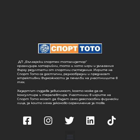
ДП „Български спортен тотализатор“
организира лотарийни, тото и лото игри и залагания
върху резултати от спортни състезания. Игрите на
Спорт Тото са достъпни, разнообразни и предлагат
атрактивни възможности за печалби на участниците в
тях.
Хазартът създава зависимост, която може да се
консултира и терапевтира. Участници в игрите на
Спорт Тото могат да бъдат само дееспособни физически
лица, за които няма законово ограничение за това.