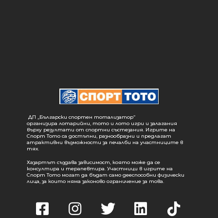
ДП „Български спортен тотализатор“
организира лотарийни, тото и лото игри и залагания
върху резултати от спортни състезания. Игрите на
Спорт Тото са достъпни, разнообразни и предлагат
атрактивни възможности за печалби на участниците в
тях.
Хазартът създава зависимост, която може да се
консултира и терапевтира. Участници в игрите на
Спорт Тото могат да бъдат само дееспособни физически
лица, за които няма законово ограничение за това.