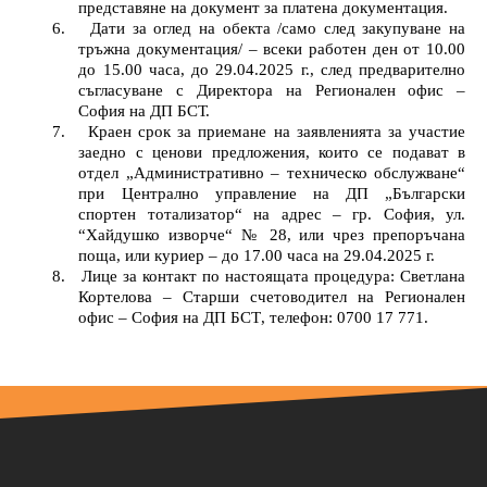
представяне на документ за платена документация.
6.
Дати за оглед на обекта /само след закупуване на
тръжна документация/ – всеки работен ден от 10.00
до 15.00 часа, до 29.04.
2025
г., след предварително
съгласуване с
Директора на
Р
егионален офис
–
София
на ДП БСТ.
7.
Краен срок за приемане на заявленията за участие
заедно с ценови предложения, които се подават в
отдел „Административно – техническо обслужване“
при
Централно управление на ДП „Български
спортен тотализатор“
на адрес
– гр. София, ул.
“Хайдушко изворче“ № 28, или чрез препоръчана
поща, или куриер – до 17.00 часа на
29.04.2025
г.
8.
Лице за контакт по настоящата процедур
а:
Светлана
Кортелова
–
Старши счетоводител
на
Р
егионал
ен
офис – София
на ДП БСТ
, телефон: 0700 17 771.