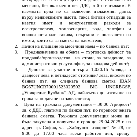
месечно, без включен в нея ДДС
, който е дължим
. В
наемната цена не са включени
дължимият данък
върху недвижимите имоти, такса битови отпадъци за
наетия имот и консумативни разходи за
електроенергия, топлоенергия, вода, телефон и
всички останали такива, свързани с ползването на
имота, които са за сметка на наемателя;
2.
Начин на плащане на месечния наем – по банков път;
3.
Предназначение на обекта –
търговска
дейност /за
продажба/производство
на стоки, за заведение, за
административни услуги-офис, за складова дейност/;
4.
Депозит за участие в търга 1,020.15 /хиляда и
двадесет лева и петнадесет стотинки/ лева, вносим по
банков път, на следната банкова сметка
IBAN
BG67UNCR70001523020502
, BIC UNCRBGSF,
„Уникредит Булбанк“ АД
, най-късно до изтичане на
срока за подаване на заявленията;
5.
Цена на тръжната документация – 30.00 /тридесет/
лв. с ДДС, платими по банков път, по горепосоченат
a
банкова сметка. Тръжната документация може да
бъде закупена и получена в срок до 29.04.2025 г. на
адрес гр. София, ул. „Хайдушко изворче“ № 28, от
9:00 до 17:00 часа всеки работен ден, срещу