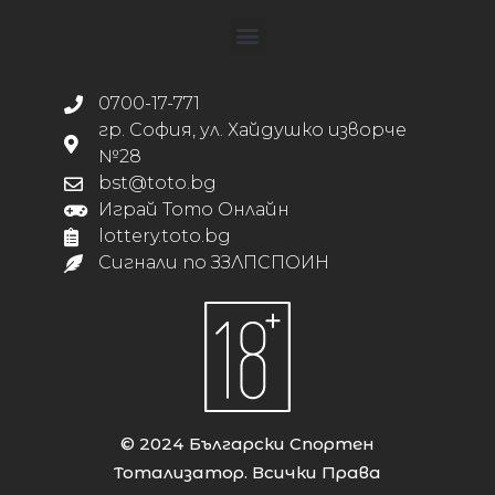
0700-17-771
гр. София, ул. Хайдушко изворче
№28
bst@toto.bg
Играй Тото Онлайн
lottery.toto.bg
Сигнали по ЗЗЛПСПОИН
© 2024 Български Спортен
Тотализатор. Всички Права