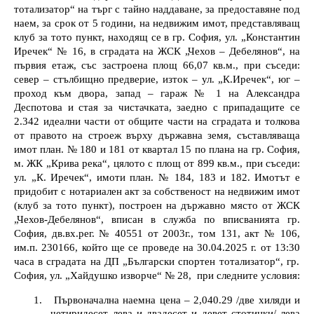
тотализатор“ на търг с тайно наддаване, за предоставяне под
наем, за срок от 5 години,
на недвижим имот, представляващ
клуб за тото пункт, находящ се в гр. София, ул. „Константин
Иречек“ № 16, в сградата на ЖСК „Чехов – Дебелянов“, на
първия етаж, със застроена площ 66,07 кв.м., при съседи:
север – стълбищно предверие, изток – ул. „К.Иречек“, юг –
проход към двора, запад – гараж № 1 на Александра
Деспотова и стая за чистачката, заедно с припадащите се
2.342 идеални части от общите части на сградата и толкова
от правото на строеж върху държавна земя, съставляваща
имот план. № 180 и 181 от квартал 15 по плана на гр. София,
м. ЖК „Крива река“, цялото с площ от 899 кв.м., при съседи:
ул. „К. Иречек“, имоти план. № 184, 183 и 182. Имотът е
придобит с нотариален акт за собственост на недвижим имот
(клуб за тото пункт), построен на държавно място от ЖСК
„Чехов-Дебелянов“, вписан в служба по вписванията гр.
София, дв.вх.рег. № 40551 от 2003г., том 131, акт № 106,
им.п. 230166
,
който ще се проведе на
30.04.2025
г. от
13:30
часа в сградата на ДП „Български спортен тотализатор“, гр.
София, ул. „Хайдушко изворче“ № 28
,
при следните условия:
1.
Първоначална наемна цена –
2,040.29
/
две хиляди и
четиридесет лева и двадесет и девет стотинки
/
лева