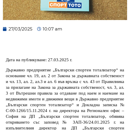
27/03/2025
10:07 am
Дата на публикуване: 27.03.
202
5 г.
Държавно предприятие „Български спортен тотализатор“ на
основание чл. 19, ал. 2 от Закона за държавната собственост
и чл. 13, ал. 2, ал.3 и ал. 6 във връзка с чл. 43 от Правилника
за прилагане на Закона за държавната собственост, чл. 3, ал.
3 от Вътрешни правила за отдаване под наем и наемане на
недвижими имоти и движими вещи в Държавно предприятие
„Български спортен тотализатор“ и
Докладна записка №
С-00-1266/15.11.20
2
4 г.
на
директора
на
Регионален офис –
София
на ДП „Български спортен тотализатор
, обявява
откриването със заповед №
ЗАП-36/24.01.2025 г. на
изпълнителния директор на ДП „Български спортен