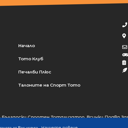
Начало
Тото Клуб
Печалби Плюс
Талоните на Спорт Тото
 Български Спортен Тотализатор. Всички Права За
Web Design:
Almart Studio
Научете повече.
аната от Вас услуга.