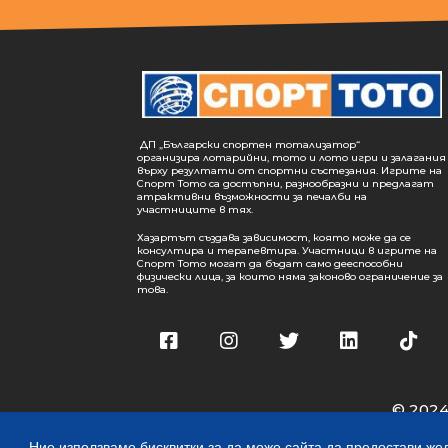
ДП „Български спортен тотализатор“
организира лотарийни, тото и лото игри и залагания
върху резултати от спортни състезания. Игрите на
Спорт Тото са достъпни, разнообразни и предлагат
атрактивни възможности за печалби на
участниците в тях.
Хазартът създава зависимост, която може да се
консултира и терапевтира. Участници в игрите на
Спорт Тото могат да бъдат само дееспособни
физически лица, за които няма законово ограничение за
това.
© 2024
Ние използваме бисквитки за да може сайта да предостави жел