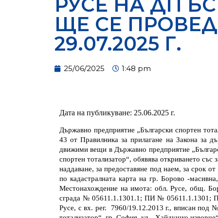
РУСЕ НА ДП БС
ЩЕ СЕ ПРОВЕД
29.07.2025 Г.
25/06/2025
1:48 pm
Дата на публикуване: 25
.06.
2025 г.
Държавно предприятие „Български спортен тотализа
43 от Правилника за прилагане на Закона за д
движими вещи в Държавно предприятие „Българ
спортен тотализатор
“, обявява откриването със 
наддаване, за предоставяне под наем,
за срок от
по кадастралната карта на гр. Борово -масивна,
Местонахождение на имота: обл. Русе, общ. Бо
сграда № 05611.1.1301.1; ПИ № 05611.1.1301; П
Русе, с вх. рег.
7960/19.12.2013 г., вписан под № 
тотализатор“, гр. София, ул. „Хайдушко изворче