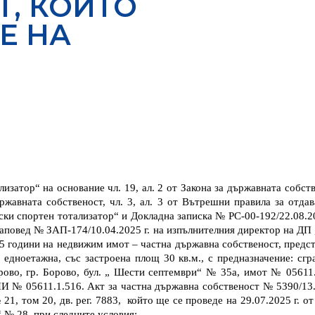
Т, КОЙТО
Е НА
тор“ на основание чл. 19, ал. 2 от Закона за държавната собствено
ържавната собственост, чл. 3, ал. 3 от Вътрешни правила за отд
ски спортен тотализатор“ и
Докладна записка №
РС-00-192/22.08.
2
заповед №
ЗАП-174/10
.
04.2025 г. на изпълнителния директор на ДП 
 5 години на
недвижим имот – частна държавна собственост, предст
 едноетажна, със застроена площ 30 кв.м., с предназначение: сгр
рово, гр. Борово, бул. „ Шести септември“ № 35а, имот № 05611
И № 05611.1.516. Акт за частна държавна собственост № 5390/13.12
21, том 20, дв. рег. 7883,
който ще се проведе на
29
.0
7
.2025 г. о
“ № 28
, при следните условия: