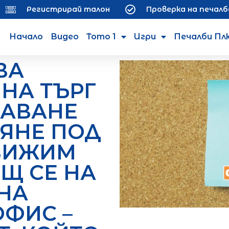
Регистрирай талон
Проверка на печалб
Начало
Видео
Тото 1
Игри
Печалби Пл
ВА
НА ТЪРГ
ДАВАНЕ
ВЯНЕ ПОД
ВИЖИМ
Щ СЕ НА
НА
ОФИС –