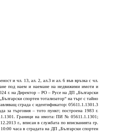
ст и чл. 13, ал. 2, ал.3 и ал. 6 във връзка с чл.
аване под наем и наемане на недвижими имоти и
02
4
г. на
Директор – РО – Русе
на ДП „Български
„Български спортен тотализатор“ на търг с тайно
авляващ сграда с идентификатор: 05611.1.1301.3
ада за търговия – тото пункт; построена 1983 г.
.1.1301. Граници на имота: ПИ № 05611.1.1301;
.2013 г., вписан в службата по вписванията гр.
т 10:00 часа в сградата на ДП „Български спортен