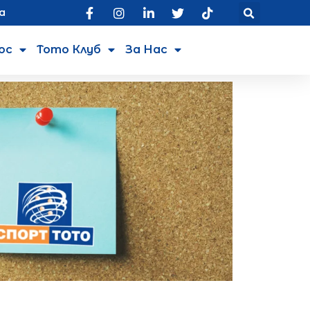
а
юс
Тото Клуб
За Нас