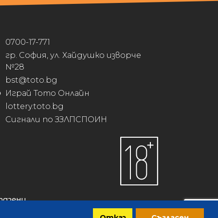
0700-17-771
гр. София, ул. Хайдушко изворче
№28
bst@toto.bg
Играй Тото Онлайн
lottery.toto.bg
Сигнали по ЗЗЛПСПОИН
пазени.
Отказ
Съгласен