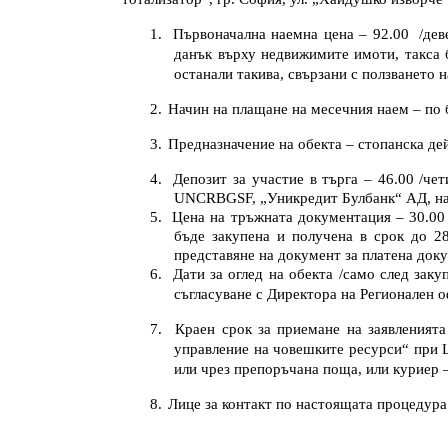
1.
Първоначална наемна цена –
92.00
/
дев
данък върху недвижимите имоти, такса б
останали такива, свързани с ползването н
2.
Начин на плащане на месечния наем – по 
3.
Предназначение на обекта –
стопанска
дей
4.
Депозит за участие в търга
– 46.00
/
чет
UNCRBGSF,
„Уникредит Булбанк“ АД
, н
5.
Цена на тръжната документация – 30.00 
бъде закупена и получена в срок до
2
представяне на документ за платена док
6.
Дати за оглед на обекта /само след зак
съгласуване с
Директора на
Р
егионален 
7.
Краен срок за приемане на заявленията
управление на човешките ресурси“ при
или чрез препоръчана поща, или куриер 
8.
Лице за контакт по настоящата процедура