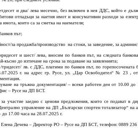
етдесет и два
/
лева
месечно, без включен в нея ДДС
, който е дъл
итови отпадъци за наетия имот и консумативни разходи за електр
а имота, които са за сметка на наемателя;
банков път;
ност/за продажба/производство
на стоки, за заведение, за админи
иридесет и шест
/ лева, вносим по банков път, на следната банко
ай-късно до изтичане на срока за подаване на заявленията;
/тридесет/ лв. с ДДС, платими по банков път, по горепосоченатa
8
.07.2025 г. на адрес гр. Русе, ул. „Цар Освободител“ № 23 , о
ументация.
упуване на тръжна документация/ – всеки работен ден от 10.00 до 
офис
– Русе
на ДП БСТ.
 за участие заедно с ценови предложения, които се подават в
ди
Централно управление на ДП „Български спортен тотализатор“
на а
– до 17.00 часа на
28
.07
.2025
г.
Елена Дечева – Директор РО – Русе
на ДП БСТ
, телефон: 0889 236