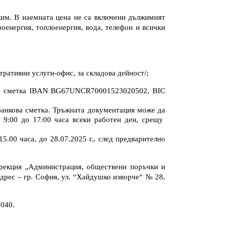
жим
. В наемната цена не са включени
дължимият
оенергия, топлоенергия, вода, телефон и всички
стративни услуги-офис, за складова дейност/;
ва сметка
IBAN
BG67UNCR70001523020502
, BIC
 банкова сметка. Тръжната документация може да
т 9:00 до 17:00 часа всеки работен ден, срещу
15.00 часа, до
28
.07.
2025
г.,
след предварително
рекция „Администрация, обществени поръчки и
дрес
– гр. София, ул. “Хайдушко изворче“ № 28,
 040.