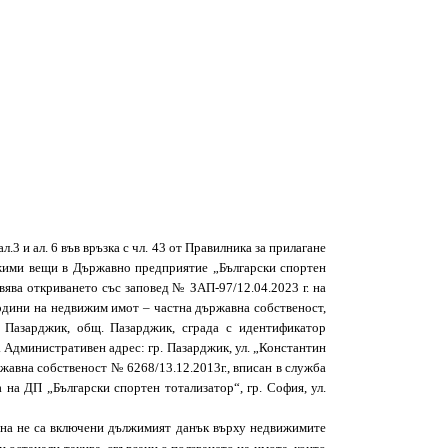
ал.3 и ал. 6 във връзка с чл. 43 от Правилника за прилагане
вижими вещи в Държавно предприятие „Български спортен
явява откриването със заповед №
ЗАП-97/12
.
04.2023 г. на
години на недвижим имот – частна държавна собственост,
. Пазарджик, общ. Пазарджик, сграда с идентификатор
. Aдминистративен адрес: гр. Пазарджик, ул. „Константин
ржавна собственост № 6268/13.12.2013г., вписан в служба
та на ДП „Български спортен тотализатор“, гр. София, ул.
ена не са включени
дължимият данък върху недвижимите