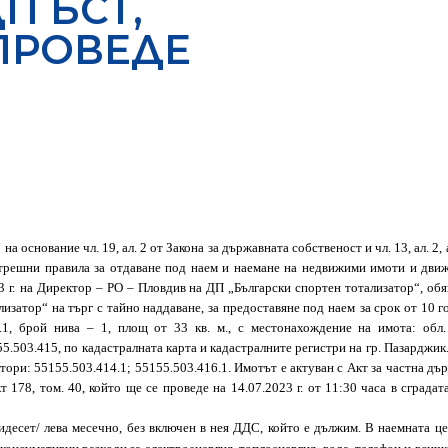
П БСТ,
ПРОВЕДЕ
а основание чл. 19, ал. 2 от
Закона за държавната собственост и чл. 13, ал. 2, 
 Вътрешни правила за отдаване под наем и наемане на недвижими имоти и д
3
г.
на
Директор – РО – Пловдив
на ДП „Български спортен тотализатор
“, об
изатор“ на търг с тайно наддаване, за предоставяне под наем
за срок от 10 
.1, брой нива – 1, площ от 33 кв. м., с местонахождение на имота: обл
5.503.415, по кадастралната карта и кадастралните регистри на гр. Пазарджик
ори: 55155.503.414.1; 55155.503.416.1. Имотът е актуван с Акт за частна дъ
кт 178, том. 40, който ще се проведе на 14.07.2023 г. от 11:30 часа в сграда
идесет
/
лева
месечно, без включен в нея ДДС
, който е дължим
. В наемната ц