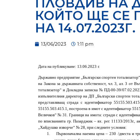
ПЛОВДИВ НА Д
КОЙТО ЩЕ СЕ 
НА 14.07.2023Г.
13/06/2023
1:11 pm
Дата на публикуване:
13.06
.2023
г.
Държавно предприятие „Български спортен тотализатор“ н
на Закона за държавната собственост, чл. 3, ал. 3 от
тотализатор“ и
Докладна записка №
ПД-00-39/07.02.
202
изпълнителния директор на ДП „Български спортен тотал
представляващ сграда с идентификатор 55155.503.415
55155.503.415.1, построена в имот с идентификатор 5515
Величков“ № 31. Граници на имота: сгради с идентификат
по вписванията гр. Пазарджик – вх. рег. 11133/2013г., а
„Хайдушко изворче“ № 28
, при следните условия:
1.
Първоначална наемна цена –
230
/
двеста и тр