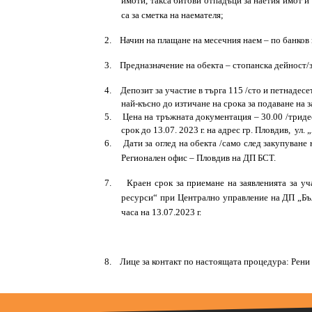
имоти, такса битови отпадъци за наетия имот и 
са за сметка на наемателя;
2.
Начин на плащане на месечния наем – по банков 
3.
Предназначение на обекта –
стопанска
дейност/з
4.
Депозит за участие в търга 115 /сто и петнадесе
най-късно до изтичане на срока за подаване на 
5.
Цена на тръжната документация – 30.00 /тридес
срок до 13.07. 2023 г. на адрес гр. Пловдив, ул
6.
Дати за оглед на обекта /само след закупуване
Р
егионален офис
– Пловдив
на ДП БСТ.
7.
Краен срок за приемане на заявленията за уч
ресурси“ при
Централно управление на ДП „Бъ
часа на
13.07.
2023
г.
8.
Лице за контакт по настоящата процедур
а: Рен