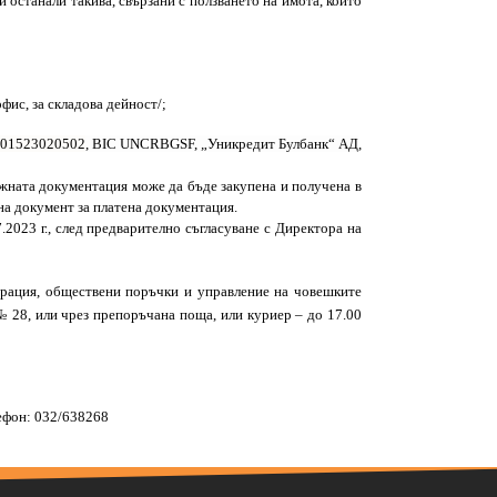
и останали такива, свързани с ползването на имота, които
фис, за складова дейност/;
01523020502
, BIC UNCRBGSF,
„Уникредит Булбанк“ АД
,
ъжната документация може да бъде закупена и получена в
 на документ за платена документация.
.
2023
г., след предварително съгласуване с
Директора на
рация, обществени поръчки и управление на човешките
№ 28, или чрез препоръчана поща, или куриер – до 17.00
лефон:
032/638268