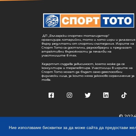
ДП „Български спортен тотализатор“
организира лотарийни, тото и лото игри и залагания
върху резултати от спортни състезания. Игрите на
Спорт Тото са достъпни, разнообразни и предлагат
атрактивни възможности за печалби на
участниците в тях.
Хазартът създава зависимост, която може да се
консултира и терапевтира. Участници в игрите на
Спорт Тото могат да бъдат само дееспособни
физически лица, за които няма законово ограничение за
това.
© 2024
Ние използваме бисквитки за да може сайта да предостави жел