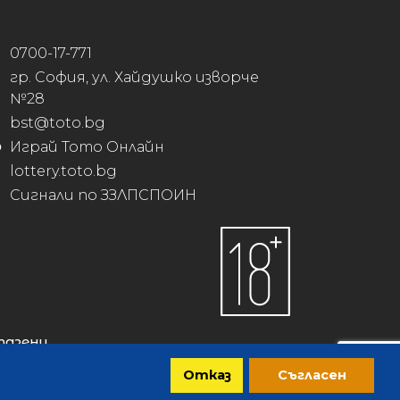
0700-17-771
гр. София, ул. Хайдушко изворче
№28
bst@toto.bg
Играй Тото Онлайн
lottery.toto.bg
Сигнали по ЗЗЛПСПОИН
пазени.
Отказ
Съгласен