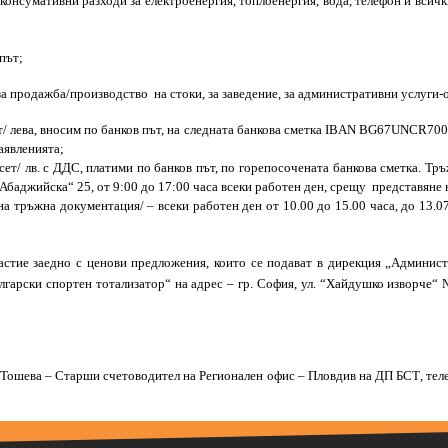
консумативни разходи за електроенергия, топлоенергия, вода, телефон и всичк
път;
а продажба/производство на стоки, за заведение, за административни услуги-о
т/ лева, вносим по банков път, на следната банкова сметка
IBAN
BG67UNCR700
заявленията;
ет/ лв. с ДДС, платими по банков път, по горепосоченатa банкова сметка. Тр
. „Абаджийска“ 25, от 9:00 до 17:00 часа всеки работен ден, срещу представяне
 на тръжна документация/ – всеки работен ден от 10.00 до 15.00 часа, до
13.07
астие заедно с ценови предложения, които се подават в
дирекция „Админист
лгарски спортен тотализатор“
на адрес
– гр. София, ул. “Хайдушко изворче“ 
и Тошева
–
Старши счетоводител
на
Р
егионал
ен
офис – Пловдив
на ДП БСТ
, те