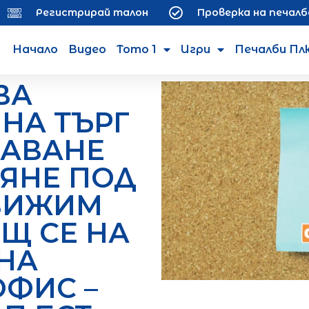
Регистрирай талон
Проверка на печалб
Начало
Видео
Тото 1
Игри
Печалби Пл
ВА
НА ТЪРГ
ДАВАНЕ
ВЯНЕ ПОД
ВИЖИМ
Щ СЕ НА
НА
ОФИС –