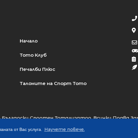
Начало
Тото Клуб
Печалби Плюс
Талоните на Спорт Тото
 Български Спортен Тотализатор. Всички Права За
Web Design:
Almart Studio
Научете повече.
аната от Вас услуга.