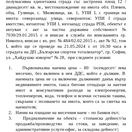
полумасивна едноетажна сграда със застроена площ 12 /
дванадесет/ кв. м., местонахождение на имота обл. Плевен,
общ. Гулянци, с. Милковица, кв. 1, УПИ
I
, с граници на
имота: северозапад: улица, североизток: УПИ
I
сграда
кметство, югоизток: УПИ
I
, югозапад: сграда РПК, обектът е
актуван с акт за частна държавна собственост №
7030/29.01.2015 г. и вписан в служба по вписванията гр.
Никопол
,
вписан с вх. рег. № 484/02.02.2015 г., акт № 92, том
I
,
който ще се проведе на
21.05.2024
г. от
16:30
часа в
сградата на ДП „Български спортен тотализатор“, гр. София,
ул. „Хайдушко изворче“ № 28
,
при следните условия:
1.
Първоначална наемна цена –
80
/
осемдесет
/
лева
месечно, без включен в нея ДДС
, който е дължим
. В
наемната цена не са включени
дължимият данък върху
недвижимите имоти, такса битови отпадъци за наетия
имот и консумативни разходи за електроенергия,
топлоенергия, вода, телефон и всички останали такива,
свързани с ползването на имота, които са за сметка на
наемателя;
2.
Начин на плащане на месечния наем – по банков път;
3.
Предназначение на обекта –
стопанска
дейност/за
продажба/производство
на стоки, за заведение, за
административни услуги-офис, за складова дейност/;