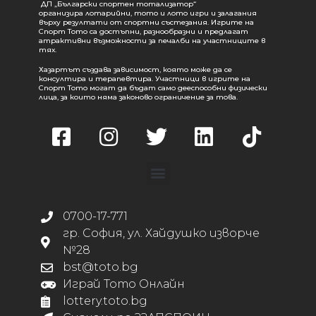
ДП „Български спортен тотализатор“
организира лотарийни, тото и лото игри и залагания
върху резултати от спортни състезания. Игрите на
Спорт Тото са достъпни, разнообразни и предлагат
атрактивни възможности за печалби на участниците в
тях.
Хазартът създава зависимост, която може да се
консултира и терапевтира. Участници в игрите на
Спорт Тото могат да бъдат само дееспособни физически
лица, за които няма законово ограничение за това.
0700-17-771
гр. София, ул. Хайдушко изворче
№28
bst@toto.bg
Играй Тото Онлайн
lottery.toto.bg