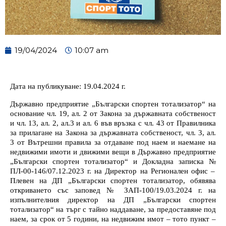
19/04/2024
10:07 am
Дата на публикуване:
19.04.2024
г.
Държавно предприятие „Български спортен тотализатор“ на
основание чл. 19, ал. 2 от Закона за държавната собственост
и чл. 13, ал. 2, ал.3 и ал. 6 във връзка с чл. 43 от Правилника
за прилагане на Закона за държавната собственост, чл. 3, ал.
3 от Вътрешни правила за отдаване под наем и наемане на
недвижими имоти и движими вещи в Държавно предприятие
„Български спортен тотализатор“ и
Докладна записка №
ПЛ-00-146/07.12.20
2
3 г.
на
Директор
на
Регионален офис –
Плевен
на ДП „Български спортен тотализатор
, обявява
откриването със заповед №
ЗАП-100/19.03.2024 г. на
изпълнителния директор на ДП „Български спортен
тотализатор“ на търг с тайно наддаване, за предоставяне под
наем, за срок от 5 години,
на недвижим имот –
тото пункт –