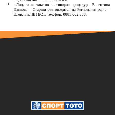
8.
Лице за контакт по настоящата процедур
а:
Валентина
Цанкова
–
Старши счетоводител
на
Р
егионал
ен
офис –
Плевен
на ДП БСТ
, телефон: 0885 002 088.