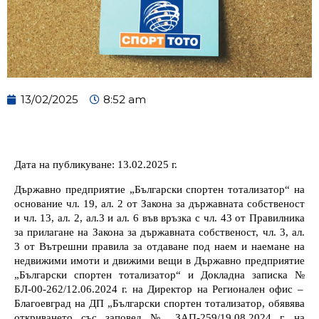
13/02/2025
8:52 am
Дата на публикуване: 13
.0
2
.202
5 г.
Държавно предприятие „Български спортен тотализатор“ на
основание чл. 19, ал. 2 от Закона за държавната собственост
и чл. 13, ал. 2, ал.3 и ал. 6 във връзка с чл. 43 от Правилника
за прилагане на Закона за държавната собственост, чл. 3, ал.
3 от Вътрешни правила за отдаване под наем и наемане на
недвижими имоти и движими вещи в Държавно предприятие
„Български спортен тотализатор“ и
Докладна записка №
БЛ-00-
262
/
12
.0
6
.20
2
4 г.
на
Директор
на
Регионален офис –
Благоевград
на ДП „Български спортен тотализатор
, обявява
откриването със заповед №
ЗАП-
259
/1
9
.0
8
.2024 г. на