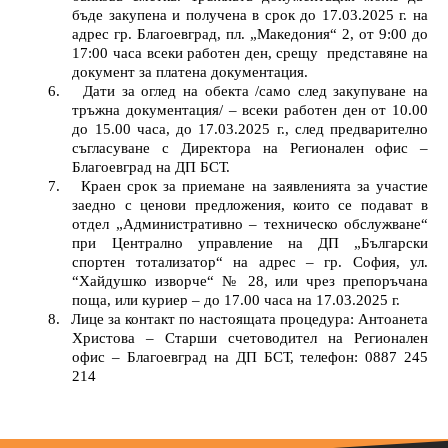
бъде закупена и получена в срок до 17.03.2025 г. на
адрес гр. Благоевград, пл. „Македония“ 2, от 9:00 до
17:00 часа всеки работен ден, срещу
представяне на
документ за платена документация.
6.
Дати за оглед на обекта /само след закупуване на
тръжна документация/ – всеки работен ден от 10.00
до 15.00 часа, до
17.03.2025
г., след предварително
съгласуване с
Директора на
Р
егионален офис
–
Благоевград
на ДП БСТ.
7.
Краен срок за приемане на заявленията за участие
заедно с ценови предложения, които се подават в
отдел „Административно – техническо обслужване“
при
Централно управление на ДП „Български
спортен тотализатор“
на адрес
– гр. София, ул.
“Хайдушко изворче“ № 28, или чрез препоръчана
поща, или куриер – до 17.00 часа на
17.03.2025
г.
8.
Лице за контакт по настоящата процедура: Антоанета
Христова – Старши счетоводител на Регионален
офис – Благоевград на ДП БСТ, телефон: 0887 245
214