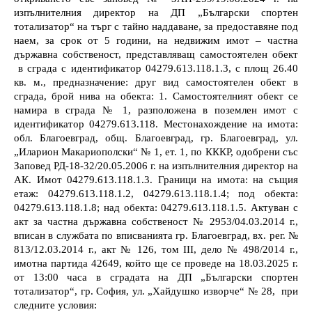
изпълнителния директор на ДП „Български спортен
тотализатор“ на търг с тайно наддаване, за предоставяне под
наем, за срок от 5 години,
на недвижим имот –
частна
държавна собственост,
представляващ
самостоятелен обект
в сграда с идентификатор 04279.613.118.1.3, с площ 26.40
кв. м., предназначение: друг вид самостоятелен обект в
сграда, брой нива на обекта: 1. Самостоятелният обект се
намира в сграда № 1, разположена в поземлен имот с
идентификатор 04279.613.118. Местонахождение на имота:
обл. Благоевград, общ. Благоевград, гр. Благоевград, ул.
„Иларион Макариополски“ № 1, ет. 1, по КККР, одобрени със
Заповед РД-18-32/20.05.2006 г. на изпълнителния директор на
АК. Имот 04279.613.118.1.3. Граници на имота: на същия
етаж: 04279.613.118.1.2, 04279.613.118.1.4; под обекта:
04279.613.118.1.8; над обекта: 04279.613.118.1.5. Актуван с
акт за частна държавна собственост № 2953/04.03.2014 г.,
вписан в службата по вписванията гр. Благоевград, вх. рег. №
813/12.03.2014 г., акт № 126, том II
I
, дело №
498
/2014 г.,
имотна партида 42
649
,
който ще се проведе на
18.03
.
202
5
г.
от
13:00
часа в сградата на ДП „Български спортен
тотализатор“, гр. София, ул. „Хайдушко изворче“ № 28
,
при
следните условия: