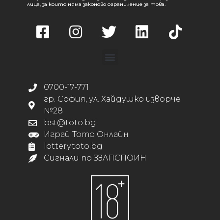
лица, за които няма законово ограничение за това.
0700-17-771
гр. София, ул. Хайдушко изворче
№28
bst@toto.bg
Играй Тото Онлайн
lottery.toto.bg
Сигнали по ЗЗЛПСПОИН