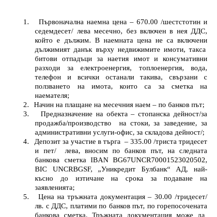
1.
Първоначална наемна цена –
670.00
/шестстотин и
седемдесет/
лева
месечно, без включен в нея ДДС
,
който е дължим
. В наемната цена не са включени
дължимият данък върху недвижимите имоти, такса
битови отпадъци за наетия имот и консумативни
разходи за електроенергия, топлоенергия, вода,
телефон и всички останали такива, свързани с
ползването на имота, които са за сметка на
наемателя;
2.
Начин на плащане на месечния наем – по банков път;
3.
Предназначение на обекта –
стопанска
дейност/за
продажба/производство
на стоки, за заведение, за
административни услуги-офис, за складова дейност/;
4.
Депозит за участие в търга
– 335.00 /триста тридесет
и пет/
лева, вносим по банков път, на следната
банкова сметка
IBAN
BG67UNCR70001523020502
,
BIC UNCRBGSF,
„Уникредит Булбанк“ АД
, най-
късно до изтичане на срока за подаване на
заявленията;
5.
Цена на тръжната документация – 30.00 /тридесет/
лв. с ДДС, платими по банков път, по горепосоченат
a
банкова сметка. Тръжната документация може да