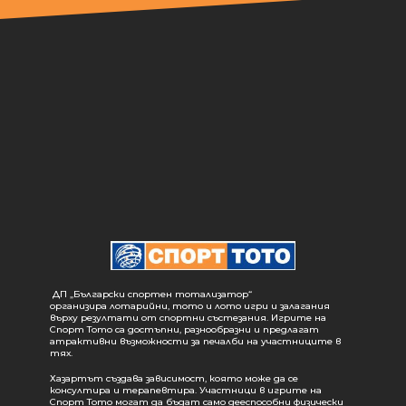
ДП „Български спортен тотализатор“
организира лотарийни, тото и лото игри и залагания
върху резултати от спортни състезания. Игрите на
Спорт Тото са достъпни, разнообразни и предлагат
атрактивни възможности за печалби на участниците в
тях.
Хазартът създава зависимост, която може да се
консултира и терапевтира. Участници в игрите на
Спорт Тото могат да бъдат само дееспособни физически