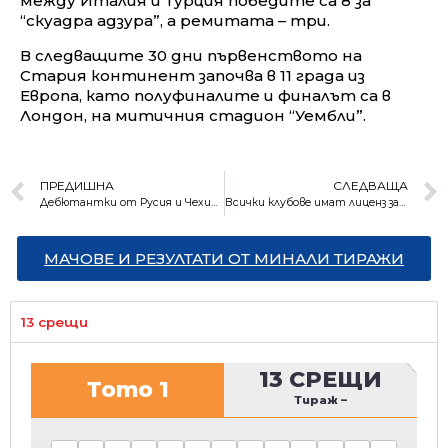
между Италия и Турция победите са 8 за
“скуадра адзура”, а ремитата – три.
В следващите 30 дни първенството на
Стария континент започва в 11 града из
Европа, като полуфиналите и финалът са в
Лондон, на митичния стадион “Уембли”.
ПРЕДИШНА
СЛЕДВАЩА
Дебютантки от Русия и Чехия са на финал на “Ролан Гарос”
Всички клубове имат лиценз за елита, но Левски и Черно море са под условие
МАЧОВЕ И РЕЗУЛТАТИ ОТ МИНАЛИ ТИРАЖИ
13 срещи
13 СРЕЩИ
Тото 1
Тираж
–