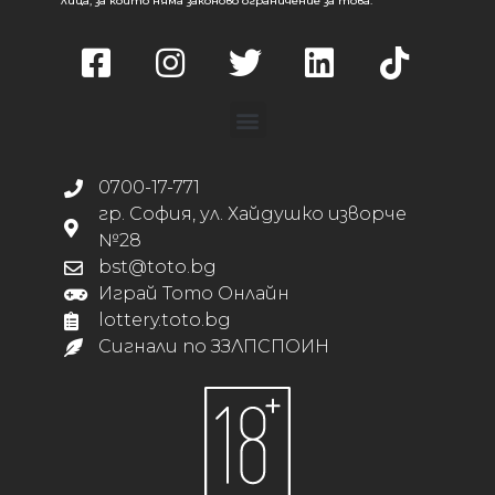
лица, за които няма законово ограничение за това.
0700-17-771
гр. София, ул. Хайдушко изворче
№28
bst@toto.bg
Играй Тото Онлайн
lottery.toto.bg
Сигнали по ЗЗЛПСПОИН