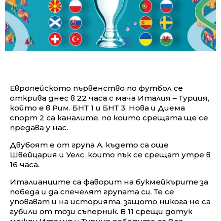
Европейското първенство по футбол се
открива днес в 22 часа с мача Италия – Турция,
който е в Рим. БНТ 1 и БНТ 3, Нова и Диема
спорт 2 са каналите, по които срещата ще се
предава у нас.
Двубоят е от група А, където са още
Швейцария и Уелс, които пък се срещат утре в
16 часа.
Италианците са фаворит на букмейкърите за
победа и да спечелят групата си. Те се
уповават и на историята, защото никога не са
губили от този съперник. В 11 срещи дотук