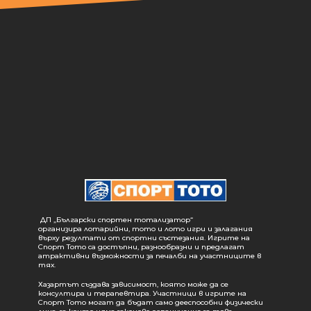
ДП „Български спортен тотализатор“
организира лотарийни, тото и лото игри и залагания
върху резултати от спортни състезания. Игрите на
Спорт Тото са достъпни, разнообразни и предлагат
атрактивни възможности за печалби на участниците в
тях.
Хазартът създава зависимост, която може да се
консултира и терапевтира. Участници в игрите на
Спорт Тото могат да бъдат само дееспособни физически