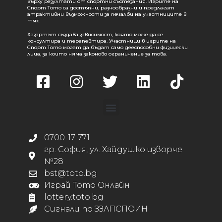
върху резултати от спортни състезания. Игрите на
Спорт Тото са достъпни, разнообразни и предлагат
атрактивни възможности за печалби на участниците в
тях.
Хазартът създава зависимост, която може да се
консултира и терапевтира. Участници в игрите на
Спорт Тото могат да бъдат само дееспособни физически
лица, за които няма законово ограничение за това.
0700-17-771
гр. София, ул. Хайдушко изворче
№28
bst@toto.bg
Играй Тото Онлайн
lottery.toto.bg
Сигнали по ЗЗЛПСПОИН