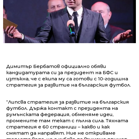
Димитър Бербатов официално обяви
кандидатурата си за президент на БФС и
изтъкна, че с екипа му са готови с 10-годишна
стратегия за развитие на българския футбол.
“Липсва стратегия за развитие на българския
футбол. Държа контакт с президента на
румънската федерация, обменяме идеи,
промените там текат с пълна сила. Тяхната
стратегия е 60 страници – какво и как
смятат да направят. Ние не откриваме