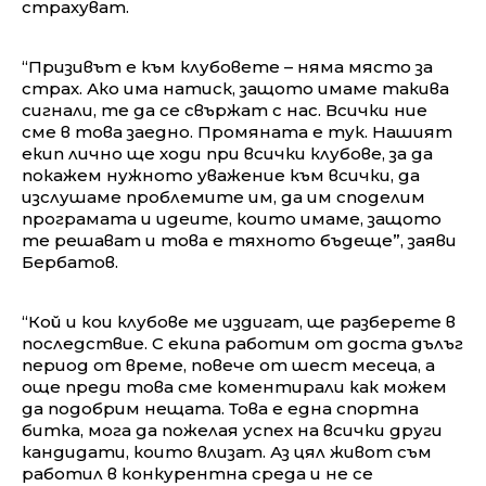
страхуват.
“Призивът е към клубовете – няма място за
страх. Ако има натиск, защото имаме такива
сигнали, те да се свържат с нас. Всички ние
сме в това заедно. Промяната е тук. Нашият
екип лично ще ходи при всички клубове, за да
покажем нужното уважение към всички, да
изслушаме проблемите им, да им споделим
програмата и идеите, които имаме, защото
те решават и това е тяхното бъдеще”, заяви
Бербатов.
“Кой и кои клубове ме издигат, ще разберете в
последствие. С екипа работим от доста дълъг
период от време, повече от шест месеца, а
още преди това сме коментирали как можем
да подобрим нещата. Това е една спортна
битка, мога да пожелая успех на всички други
кандидати, които влизат. Аз цял живот съм
работил в конкурентна среда и не се