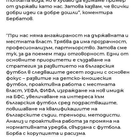
топлата вода, но е хубаво да взимаме пример
от държави като нас. Затова казвам, че всички
добри идеи са добре дошли”, коментира
Бербатов.
“При нас няма ангажираност на държавната и
местната власт. Трябва да има прозрачност,
професионализъм, партньорство. Затова сме
тук, за да поемем тази отговорност. Едни от
основните приоритети е създаване на
стратегия за развитието на българския
футбол в следващите десет години с основен
фокус – развитие на детско-юношеския
футбол, проактивна работа с местната
власт, УЕФА, ФИФА, изграждане на нов имидж
на БФС, увеличаване на интереса към
българския футбол сред подрастващите,
повишаване на квалификациите на
българските съдии, треньори, методисти.
Анализ и проактивна работа за промяна на
нормативната уредба, свързана с футбола.
Борба с корупцията и расизма.