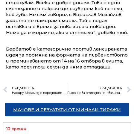
страхувам. Всеки е добре дошъл. Това е едно
състезание и накрая ще разберем кой печели,
кой губи. Не съм говорил с Борислав Михайлов,
защото не намирам смисъл. Той е подал
оставка и е време за нови хора и нови идеи.
Няма да е морално, ако я оттегли”, добави той.
Бербатов е категорично против лансираната
идея за промяна на формата на първенството
и преминаването от 14 на 16 отбора в елита,
като през този сезон да няма отпадащи.
ПРЕДИШНА
СЛЕДВАЩА
Насиру Мохамед е поредният напуснал Левски
Пиронкова отпадна на квалификациите в Мадрид
МАЧОВЕ И РЕЗУЛТАТИ ОТ МИНАЛИ ТИРАЖИ
13 срещи