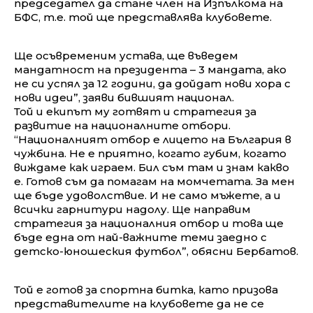
председател да стане член на Изпълкома на
БФС, т.е. той ще представлява клубовете.
Ще осъвременим устава, ще въведем
мандатност на президента – 3 мандата, ако
не си успял за 12 години, да дойдат нови хора с
нови идеи”, заяви бившият национал.
Той и екипът му готвят и стратегия за
развитие на националните отбори.
“Националният отбор е лицето на България в
чужбина. Не е приятно, когато губим, когато
виждаме как играем. Бил съм там и знам какво
е. Готов съм да помагам на момчетата. За мен
ще бъде удоволствие. И не само мъжете, а и
всички гарнитури надолу. Ще направим
стратегия за националния отбор и това ще
бъде една от най-важните теми заедно с
детско-юношеския футбол”, обясни Бербатов.
Той е готов за спортна битка, като призова
представителите на клубовете да не се