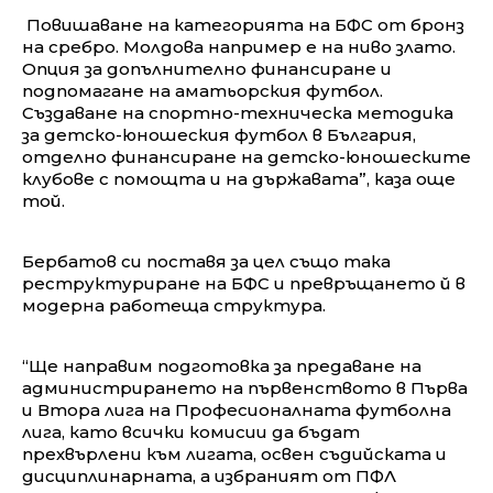
Повишаване на категорията на БФС от бронз
на сребро. Молдова например е на ниво злато.
Опция за допълнително финансиране и
подпомагане на аматьорския футбол.
Създаване на спортно-техническа методика
за детско-юношеския футбол в България,
отделно финансиране на детско-юношеските
клубове с помощта и на държавата”, каза още
той.
Бербатов си поставя за цел също така
реструктуриране на БФС и превръщането й в
модерна работеща структура.
“Ще направим подготовка за предаване на
администрирането на първенството в Първа
и Втора лига на Професионалната футболна
лига, като всички комисии да бъдат
прехвърлени към лигата, освен съдийската и
дисциплинарната, а избраният от ПФЛ