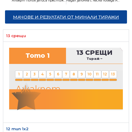
Алберт Попов записа престижно 12-о място в Световната купа
Надал започна с лесна победа Australian Open
МАЧОВЕ И РЕЗУЛТАТИ ОТ МИНАЛИ ТИРАЖИ
13 срещи
13 СРЕЩИ
Тото 1
Тираж
–
1
2
3
4
5
6
7
8
9
10
11
12
13
Джакпот
12 тип 1х2