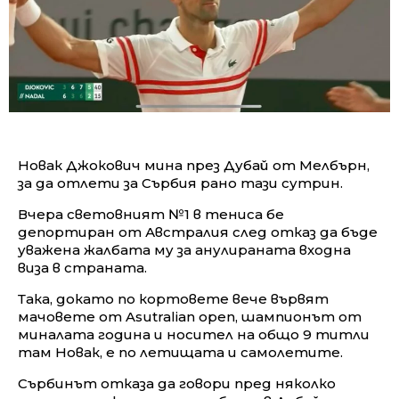
Новак Джокович мина през Дубай от Мелбърн,
за да отлети за Сърбия рано тази сутрин.
Вчера световният №1 в тениса бе
депортиран от Австралия след отказ да бъде
уважена жалбата му за анулираната входна
виза в страната.
Така, докато по кортовете вече вървят
мачовете от Asutralian open, шампионът от
миналата година и носител на общо 9 титли
там Новак, е по летищата и самолетите.
Сърбинът отказа да говори пред няколко