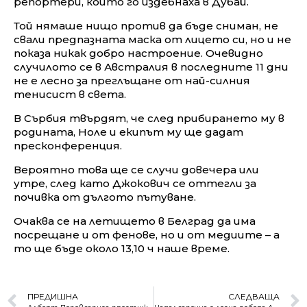
репортери, които го издебнаха в Дубай.
Той нямаше нищо против да бъде сниман, не
свали предпазната маска от лицето си, но и не
показа никак добро настроение. Очевидно
случилото се в Австралия в последните 11 дни
не е лесно за преглъщане от най-силния
тенисист в света.
В Сърбия твърдят, че след прибирането му в
родината, Ноле и екипът му ще дадат
пресконференция.
Вероятно това ще се случи довечера или
утре, след като Джокович се оттегли за
почивка от дългото пътуване.
Очаква се на летището в Белград да има
посрещане и от фенове, но и от медиите – а
то ще бъде около 13,10 ч наше време.
ПРЕДИШНА
СЛЕДВАЩА