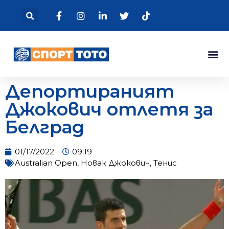
Депортираният
Джокович отлетя за
Белград
01/17/2022
09:19
Australian Open
,
Новак Джокович
,
Тенис