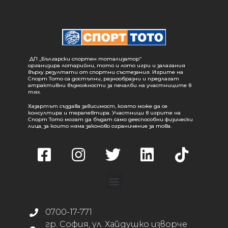
ДП „Български спортен тотализатор“
организира лотарийни, тото и лото игри и залагания
върху резултати от спортни състезания. Игрите на
Спорт Тото са достъпни, разнообразни и предлагат
атрактивни възможности за печалби на участниците в
тях.
Хазартът създава зависимост, която може да се
консултира и терапевтира. Участници в игрите на
Спорт Тото могат да бъдат само дееспособни физически
лица, за които няма законово ограничение за това.
0700-17-771
гр. София, ул. Хайдушко изворче