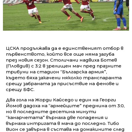
ЦСКА продължава да е единственият отбор в
първенството, който все още няма загуба
през новия сезон. Столичани надвиха Ботев
(Пловдив) с 3:2 в зрелищен мач пред празните
трибуни на стадион “Българска армия”,
където бяха закачени няколко транспаранта
срещу забраната за присъствие на фенове и
срещу БФС.
Два гола на Жорди Кайседо и един на Георги
Йомов дадоха на “армейците” преднина от 3:0,
но в последните десетина минути
“канарчетата” върнаха две попадения и
върнаха интригата в мача до последно. Тибо
Вион се завърна в състава на домакините след