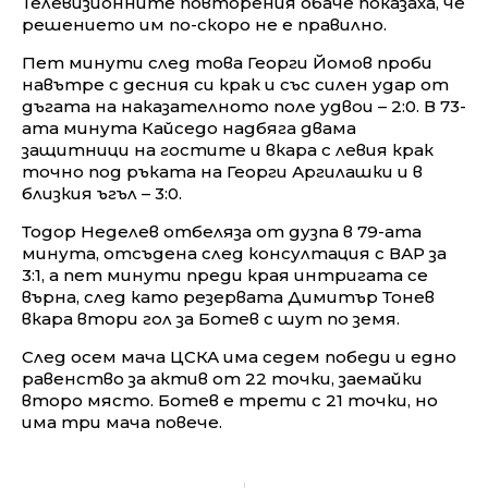
Телевизионните повторения обаче показаха, че
решението им по-скоро не е правилно.
Пет минути след това Георги Йомов проби
навътре с десния си крак и със силен удар от
дъгата на наказателното поле удвои – 2:0. В 73-
ата минута Кайседо надбяга двама
защитници на гостите и вкара с левия крак
точно под ръката на Георги Аргилашки и в
близкия ъгъл – 3:0.
Тодор Неделев отбеляза от дузпа в 79-ата
минута, отсъдена след консултация с ВАР за
3:1, а пет минути преди края интригата се
върна, след като резервата Димитър Тонев
вкара втори гол за Ботев с шут по земя.
След осем мача ЦСКА има седем победи и едно
равенство за актив от 22 точки, заемайки
второ място. Ботев е трети с 21 точки, но
има три мача повече.