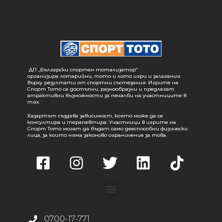
ДП „Български спортен тотализатор“
организира лотарийни, тото и лото игри и залагания
върху резултати от спортни състезания. Игрите на
Спорт Тото са достъпни, разнообразни и предлагат
атрактивни възможности за печалби на участниците в
тях.
Хазартът създава зависимост, която може да се
консултира и терапевтира. Участници в игрите на
Спорт Тото могат да бъдат само дееспособни физически
лица, за които няма законово ограничение за това.
0700-17-771