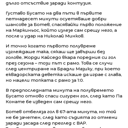
дълго отсъствие заради контузия.
Густаво Бусато на два пъти в първите
петнадесет минути осуетяваше добри
шансове за Ботев, спасявайки първо положение
на Маркиньос, който излезе сам срещу него, а
после и удар на Николай Минков.
И точно когато първото полувреме
изглеждаше така, сякаш ще завърши без
голове, Жорди Кайседо вкара поредния си гол
през сезона – този път с рамо. Това се случи
след центриране на Брадли Мазику, при което
еквадорската деветка искаше да играе с глава,
но нацели топката с рамо за 1:0.
В предпоследната минута на полувремето
Бусато отново спаси сигурен гол, след като Па
Конате бе изведен сам срещу него.
Ботев отбеляза гол в 67-ата минута, но той
не бе зачетен, след като съдията го отмени
заради засада след преглед с ВАР.