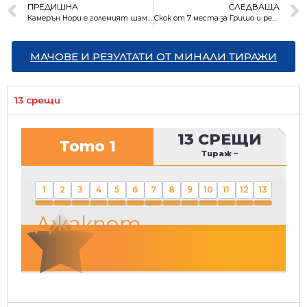
ПРЕДИШНА
СЛЕДВАЩА
Камерън Нори е големият шампион от Индиън Уелс
Скок от 7 места за Гришо и рекордно класиране за Мико Кузманов
МАЧОВЕ И РЕЗУЛТАТИ ОТ МИНАЛИ ТИРАЖИ
13 срещи
13 СРЕЩИ
Тото 1
Тираж
–
1
2
3
4
5
6
7
8
9
10
11
12
13
Джакпот