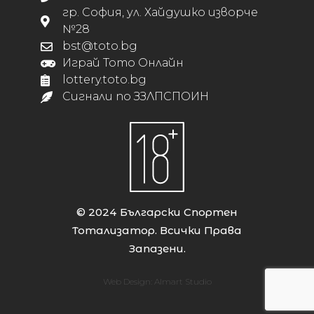
гр. София, ул. Хайдушко изворче
№28
bst@toto.bg
Играй Тото Онлайн
lottery.toto.bg
Сигнали по ЗЗЛПСПОИН
© 2024 Български Спортен
Тотализатор. Всички Права
Запазени.
Web Design:
Almart Studio