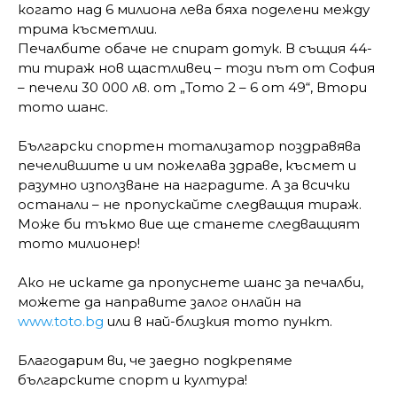
когато над 6 милиона лева бяха поделени между
трима късметлии.
Печалбите обаче не спират дотук. В същия 44-
ти тираж нов щастливец – този път от София
– печели 30 000 лв. от „Тото 2 – 6 от 49“, Втори
тото шанс.
Български спортен тотализатор поздравява
печелившите и им пожелава здраве, късмет и
разумно използване на наградите. А за всички
останали – не пропускайте следващия тираж.
Може би тъкмо вие ще станете следващият
тото милионер!
Ако не искате да пропуснете шанс за печалби,
можете да направите залог онлайн на
www.toto.bg
или в най-близкия тото пункт.
Благодарим ви, че заедно подкрепяме
българските спорт и култура!