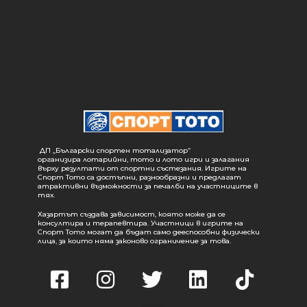
ДП „Български спортен тотализатор“
организира лотарийни, тото и лото игри и залагания
върху резултати от спортни състезания. Игрите на
Спорт Тото са достъпни, разнообразни и предлагат
атрактивни възможности за печалби на участниците в
тях.
Хазартът създава зависимост, която може да се
консултира и терапевтира. Участници в игрите на
Спорт Тото могат да бъдат само дееспособни физически
лица, за които няма законово ограничение за това.