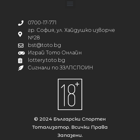
0700-17-771
гр. София, ул. Хайдушко изворче
№28
bst@toto.bg
Играй Тото Онлайн
lottery.toto.bg
Сигнали по ЗЗЛПСПОИН
© 2024 Български Спортен
Тотализатор. Всички Права
Запазени.