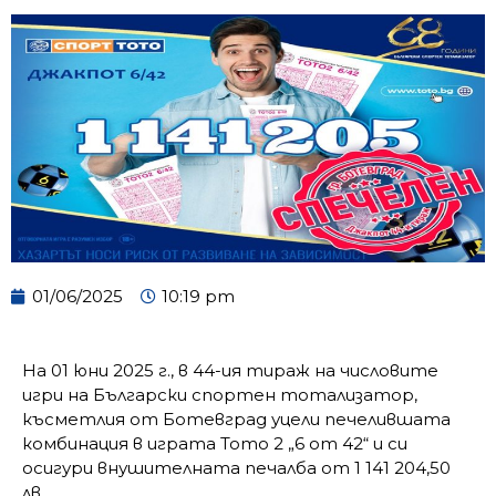
01/06/2025
10:19 pm
Н
а 01 юни 2025 г., в 44-ия тираж на числовите
игри на Български спортен тотализатор,
късметлия от Ботевград уцели печелившата
комбинация в играта Тото 2 „6 от 42“ и си
осигури внушителната печалба от 1 141 204,50
лв.