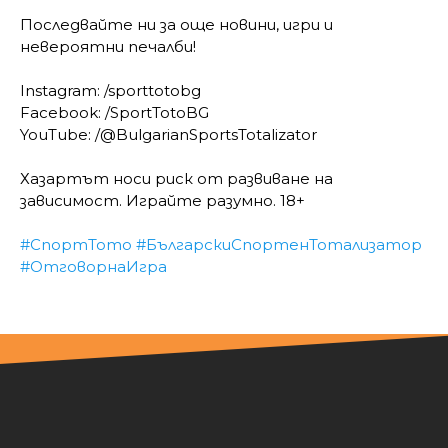
Последвайте ни за още новини, игри и
невероятни печалби!
Instagram: /sporttotobg
Facebook: /SportTotoBG
YouTube: /@BulgarianSportsTotalizator
Хазартът носи риск от развиване на
зависимост. Играйте разумно. 18+
#СпортТото
#БългарскиСпортенТотализатор
#ОтговорнаИгра