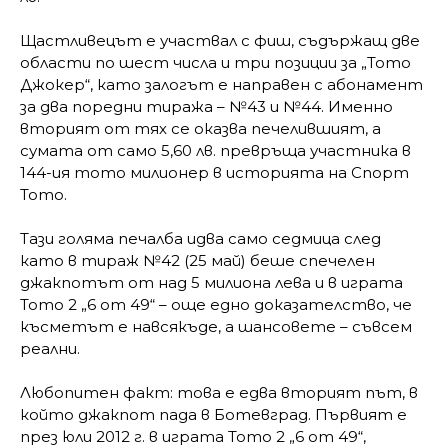
Щастливецът е участвал с фиш, съдържащ две
области по шест числа и три позиции за „Тото
Джокер“, като залогът е направен с абонамент
за два поредни тиража – №43 и №44. Именно
вторият от тях се оказва печелившият, а
сумата от само 5,60 лв. превръща участника в
144-ия тото милионер в историята на Спорт
Тото.
Тази голяма печалба идва само седмица след
като в тираж №42 (25 май) беше спечелен
джакпотът от над 5 милиона лева и в играта
Тото 2 „6 от 49“ – още едно доказателство, че
късметът е навсякъде, а шансовете – съвсем
реални.
Любопитен факт: това е едва вторият път, в
който джакпот пада в Ботевград. Първият е
през юли 2012 г. в играта Тото 2 „6 от 49“,