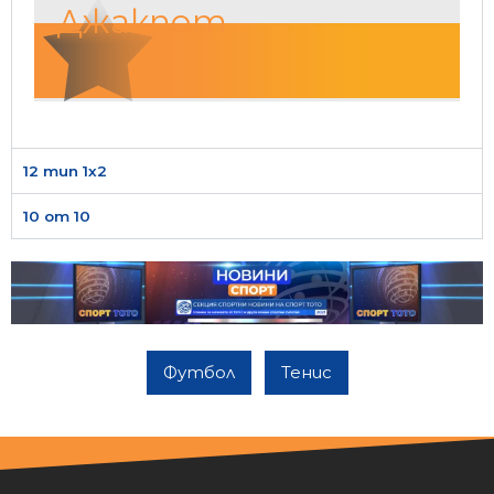
Джакпот
12 тип 1х2
10 от 10
Футбол
Тенис