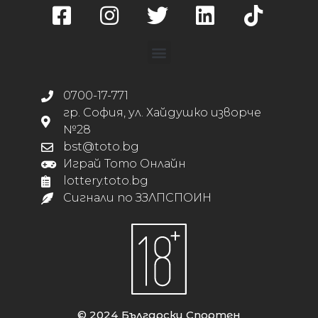
0700-17-771
гр. София, ул. Хайдушко изворче
№28
bst@toto.bg
Играй Тото Онлайн
lottery.toto.bg
Сигнали по ЗЗЛПСПОИН
© 2024 Български Спортен