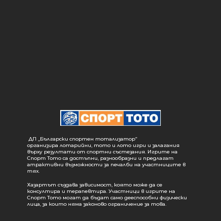
ДП „Български спортен тотализатор“
организира лотарийни, тото и лото игри и залагания
върху резултати от спортни състезания. Игрите на
Спорт Тото са достъпни, разнообразни и предлагат
атрактивни възможности за печалби на участниците в
тях.
Хазартът създава зависимост, която може да се
консултира и терапевтира. Участници в игрите на
Спорт Тото могат да бъдат само дееспособни физически
лица, за които няма законово ограничение за това.