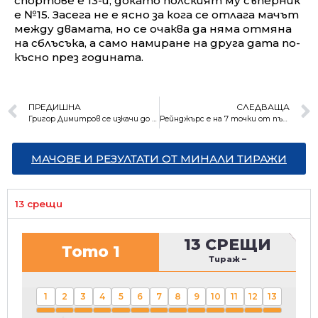
спортове е 13-и, докато полският му съперник
е №15. Засега не е ясно за кога се отлага мачът
между двамата, но се очаква да няма отмяна
на сблъсъка, а само намиране на друга дата по-
късно през годината.
ПРЕДИШНА
СЛЕДВАЩА
Григор Димитров се изкачи до 17-о място в световната ранглиста
Рейнджърс е на 7 точки от първа титла след 10 години
МАЧОВЕ И РЕЗУЛТАТИ ОТ МИНАЛИ ТИРАЖИ
13 срещи
13 СРЕЩИ
Тото 1
Тираж
–
1
2
3
4
5
6
7
8
9
10
11
12
13