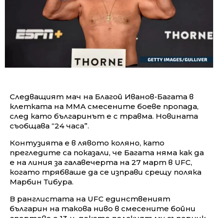
Следващият мач на Благой Иванов-Багата в
клетката на ММА смесените боеве пропада,
след като българинът е с травма. Новината
съобщава “24 часа”.
Контузията е в лявото коляно, като
прегледите са показали, че Багата няма как да
е на линия за галавечерта на 27 март в UFC,
когато трябваше да се изправи срещу поляка
Марбин Тибура.
В ранглистата на UFC единственият
българин на такова ниво в смесените бойни