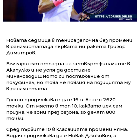
Новата седмица в тениса започна без промени
в ранглистата за първата ни ракета Григор
Димитров.
Българинът отпадна на четвъртфиналите в
Акапулко и не успя да достигне
миналогодишното си постижение от
полуфинал, но това не повлия на позицията му
в ранглистата.
Гришо продължава е да е 16-и, вече с 2620
точки. От място в топ 10, каквато цел сам
призна, че гони през сезона, го делят 800
точки.
Сред първите 10 в класацията промени няма.
Водач продължава да е Новак Джокович, а