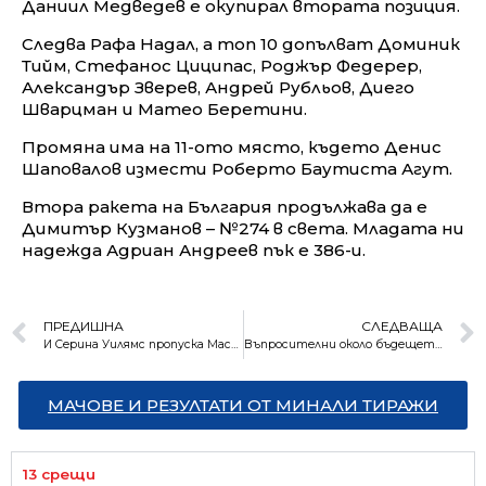
Даниил Медведев е окупирал втората позиция.
Следва Рафа Надал, а топ 10 допълват Доминик
Тийм, Стефанос Циципас, Роджър Федерер,
Александър Зверев, Андрей Рубльов, Диего
Шварцман и Матео Беретини.
Промяна има на 11-ото място, където Денис
Шаповалов измести Роберто Баутиста Агут.
Втора ракета на България продължава да е
Димитър Кузманов – №274 в света. Младата ни
надежда Адриан Андреев пък е 386-и.
ПРЕДИШНА
СЛЕДВАЩА
И Серина Уилямс пропуска Мастърса в Маями
Въпросителни около бъдещето на Матей Казийски
МАЧОВЕ И РЕЗУЛТАТИ ОТ МИНАЛИ ТИРАЖИ
13 срещи