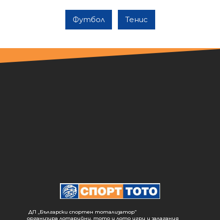
Футбол
Тенис
ДП „Български спортен тотализатор“
организира лотарийни, тото и лото игри и залагания