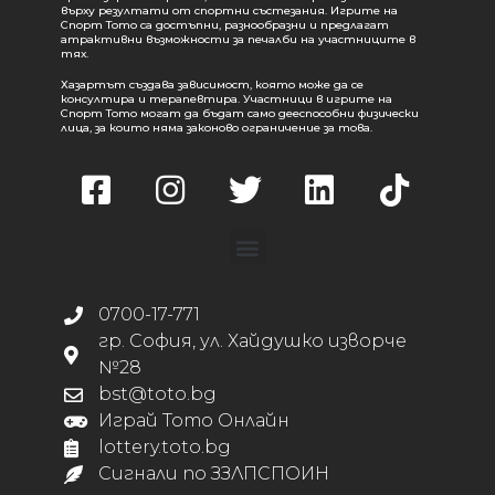
върху резултати от спортни състезания. Игрите на
Спорт Тото са достъпни, разнообразни и предлагат
атрактивни възможности за печалби на участниците в
тях.
Хазартът създава зависимост, която може да се
консултира и терапевтира. Участници в игрите на
Спорт Тото могат да бъдат само дееспособни физически
лица, за които няма законово ограничение за това.
0700-17-771
гр. София, ул. Хайдушко изворче
№28
bst@toto.bg
Играй Тото Онлайн
lottery.toto.bg
Сигнали по ЗЗЛПСПОИН