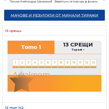
Почина Александър Шаламанов
Беретини се класира за финалния турнир в Лондон
МАЧОВЕ И РЕЗУЛТАТИ ОТ МИНАЛИ ТИРАЖИ
13 срещи
13 СРЕЩИ
Тото 1
Тираж
–
1
2
3
4
5
6
7
8
9
10
11
12
13
Джакпот
12 тип 1х2