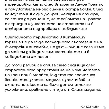
тренировки, като след втората Лаура Траатс
е почувствала много силна и остра болка. След
консултация с д-р Добрев, лекаря на отбора,
се стига до решение, че травамта на Траатс
е сериозна и участието на страната ни в
отбораната надпревара е невъзможно.
Световното първенство в Китакюшу
трябваше да бъде последното състезание на
българския ансамбъл, но за съжаление сега няма
да можем да видим гимнастичките ни в
лебедовата им песен.
До този развой се стига само седмица след
страхотното представяне на момичетатa
на Гран при в Марбея, където те спечелиха
всички три златни медала, изпълнявайки
съчетания, които са били допълнително
усложнени, сравнени с тези от Олимпиадата.
ПРЕДИШНА
СЛЕДВАЩА