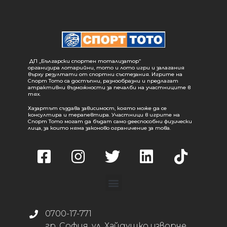
ДП „Български спортен тотализатор“
организира лотарийни, тото и лото игри и залагания
върху резултати от спортни състезания. Игрите на
Спорт Тото са достъпни, разнообразни и предлагат
атрактивни възможности за печалби на участниците в
тях.
Хазартът създава зависимост, която може да се
консултира и терапевтира. Участници в игрите на
Спорт Тото могат да бъдат само дееспособни физически
лица, за които няма законово ограничение за това.
0700-17-771
гр. София, ул. Хайдушко изворче