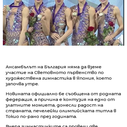
Ансамбълът на България няма да вземе
участие на Световното първенство по
художествена гимнастика в Япония, което
започва утре.
Новината официално бе съобщена от родната
федерация, а причина е контузия на едно от
златните момиета, донесли радост на
страната, печелейки олимпийската титла в
Токио по-рано през годината.
Вчера гимнастичките са провели две