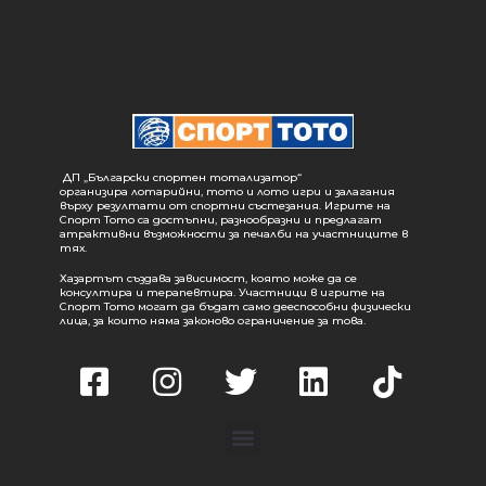
ДП „Български спортен тотализатор“
организира лотарийни, тото и лото игри и залагания
върху резултати от спортни състезания. Игрите на
Спорт Тото са достъпни, разнообразни и предлагат
атрактивни възможности за печалби на участниците в
тях.
Хазартът създава зависимост, която може да се
консултира и терапевтира. Участници в игрите на
Спорт Тото могат да бъдат само дееспособни физически
лица, за които няма законово ограничение за това.