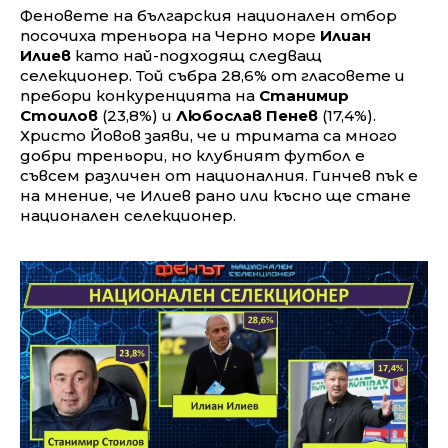
Феновете на българския национален отбор
посочиха треньора на Черно море
Илиан
Илиев
като най-подходящ следващ
селекционер. Той събра 28,6% от гласовете и
пребори конкуренцията на
Станимир
Стоилов
(23,8%) и
Любослав Пенев
(17,4%).
Христо Йовов заяви, че и тримата са много
добри треньори, но клубният футбол е
съвсем различен от националния. Гинчев пък е
на мнение, че Илиев рано или късно ще стане
национален селекционер.