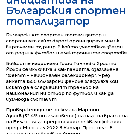
Българския спортен
тотализатор
Българският спортен тотализатор и
спортният сайт dsport организираха малък
виртуален турнир, в който участваха звезди
от родния футбол и електронните спортове.
Бившите национали Гошо Гинчев и Христо
Йовов се включиха в кампанията, озаглавена
“Фенът – национален селекционер”. Чрез
анкета 1500 български фенове гласуваха кой
искат да е следващият треньор на
националния ни отбор по футбол и как да
изглежда съставът.
Привържениците пожелаха
Мартин
Луков
(32.4% от гласовете) да пази на вратата
на България за предстоящите квалификации
преди Мондиал 2022 в Катар. Пред него в
защита да действат
Антон