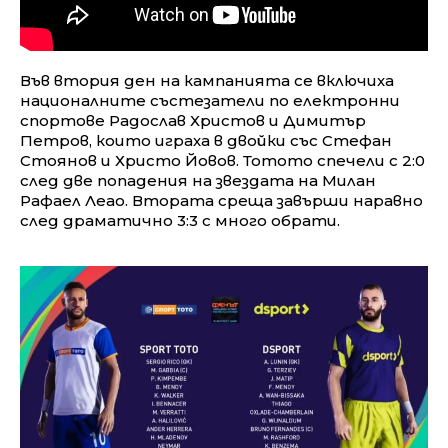
Във втория ден на кампанията се включиха
националните състезатели по електронни
спортове Радослав Христов и Димитър
Петров, които играха в двойки със Стефан
Стоянов и Христо Йовов. Тотото спечели с 2:0
след две попадения на звездата на Милан
Рафаел Леао. Втората среща завърши наравно
след драматично 3:3 с много обрати.