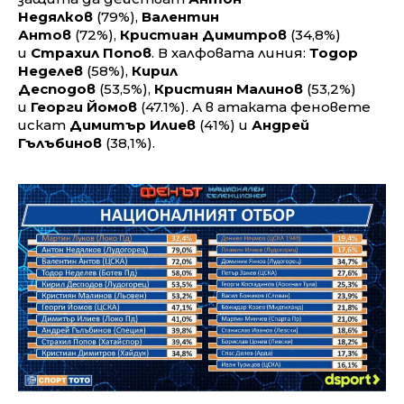
Недялков
(79%),
Валентин
Антов
(72%),
Кристиан Димитров
(34,8%)
и
Страхил Попов
. В халфовата линия:
Тодор
Неделев
(58%),
Кирил
Десподов
(53,5%),
Кристиян Малинов
(53,2%)
и
Георги Йомов
(47.1%). А в атаката феновете
искат
Димитър Илиев
(41%) и
Андрей
Гълъбинов
(38,1%).