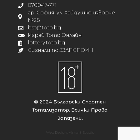
0700-17-771
гр. София, ул. Хайдушко изворче
№28
bst@toto.bg
Играй Тото Онлайн
lottery.toto.bg
Сигнали по ЗЗЛПСПОИН
© 2024 Български Спортен
Тотализатор. Всички Права
Запазени.
Web Design:
Almart Studio