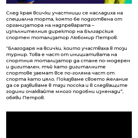
След края всички участници се насладиха на
специална торта, която бе подготвена от
организатора на надпреварата –
изпълнителния директор на Българския
спортен тотализатор Любомир Петров.
“Благодаря на всички, които участваха в този
турнир. Това е част от инициативата на
спортния тотализатор да стане по-модерен
и дигитален, тъй като дигиталните
спортове заемат все по-голяма част от
спорта като цяло. Показваме своето желание
да се развиваме в тази посока и в следващите
години очаквайте много подобни изненади”,
обяви Петров.