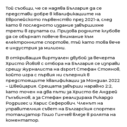
Той съобщи, че се надява България да се
представи добре в квалификациите на
Европейското първенство през 2021-а, след
като в последното издание завършихме
трети в групата си. Призова родните клубове
да се обърнат повече внимание към
електронните спортове, тъй като това вече
е индустрия за милиони.
В откриващия виртуален двубой за вечерта
Христо Йовов с отбора на България се изправи
срещу журналиста на dsport Стефан Стоянов,
който игра с първия ни съперник в
предстоящите квалификации за Мондиал 2022
– Швейцария. Срещата завърши наравно 2:2,
като точен на два пъти за Христо бе Андрей
Гълъбинов, а за Стефан реализираха Рикардо
Родригес и Харис Сеферович. Членът на
управителния съвет на Българския спортен
тотализатор Гошо Гинчев влезе в ролята на
коментатор.