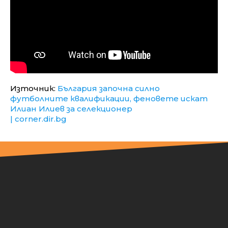
Източник:
България започна силно
футболните квалификации, феновете искат
Илиан Илиев за селекционер
| corner.dir.bg