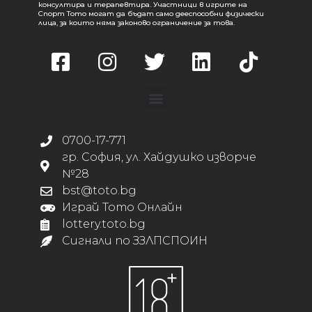
консултира и терапевтира. Участници в игрите на
Спорт Тото могат да бъдат само дееспособни физически
лица, за които няма законово ограничение за това.
0700-17-771
гр. София, ул. Хайдушко изворче
№28
bst@toto.bg
Играй Тото Онлайн
lottery.toto.bg
Сигнали по ЗЗЛПСПОИН