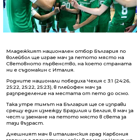
Младежкият национален отбор България по
волейбол ще играе мач за петото място на
Световното първенство, на което страната
ни е съдомакин с Италия.
Родните национали победиха Чехия с 3:1 (24:26,
25:22, 25:22, 25:23), в плейофен мач за
разпределение на местата от пето до осмо.
Така утре тимът на България ще се изправи
срещу един измежду Бразилия и Белгия, в мач за
чест и заемане на петото място в света за
тази възраст.
Днешният мач в италианския град Карбония