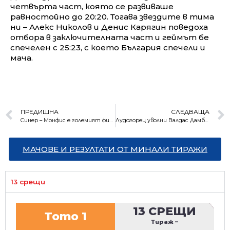
четвърта част, която се развиваше
равностойно до 20:20. Тогава звездите в тима
ни – Алекс Николов и Денис Карягин поведоха
отбора в заключителната част и геймът бе
спечелен с 25:23, с което България спечели и
мача.
ПРЕДИШНА
СЛЕДВАЩА
Синер – Монфис е големият финал на Sofia Open
Лудогорец уволни Валдас Дамбраускас
МАЧОВЕ И РЕЗУЛТАТИ ОТ МИНАЛИ ТИРАЖИ
13 срещи
13 СРЕЩИ
Тото 1
Тираж
–