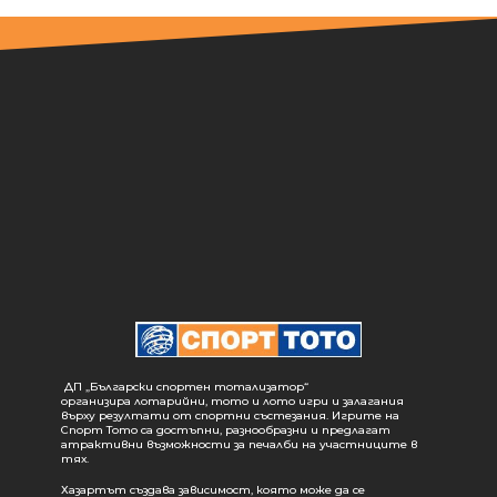
ДП „Български спортен тотализатор“
организира лотарийни, тото и лото игри и залагания
върху резултати от спортни състезания. Игрите на
Спорт Тото са достъпни, разнообразни и предлагат
атрактивни възможности за печалби на участниците в
тях.
Хазартът създава зависимост, която може да се