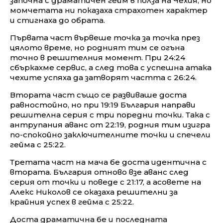
започна с драматичен гейм в полза на Чехия, но
момчетата ни показаха страхотен характер
и стигнаха до обрата.
Първата част вървеше точка за точка през
цялото време, но родният тим се огъна
точно в решителния момент. При 24:24
сбъркахме сервис, а след това с успешна атака
чехите успяха да затворят частта с 26:24.
Втората част също се развиваше доста
равностойно, но при 19:19 България направи
решителна серия с три поредни точки. Така с
антрупания аванс от 22:19, родния тим изигра
по-спокойно заключителните точки и спечели
гейма с 25:22.
Третата част на мача бе доста идентична с
втората. България отново взе аванс след
серия от точки и поведе с 21:17, а асовете на
Алекс Николов се оказаха решителни за
крайния успех в гейма с 25:22.
Доста драматична бе и последната