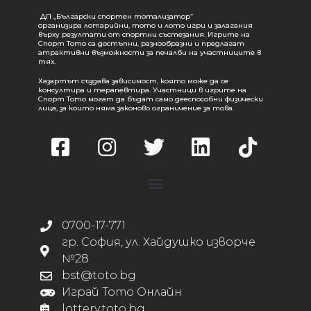
ДП „Български спортен тотализатор“
организира лотарийни, тото и лото игри и залагания
върху резултати от спортни състезания. Игрите на
Спорт Тото са достъпни, разнообразни и предлагат
атрактивни възможности за печалби на участниците в
тях.
Хазартът създава зависимост, която може да се
консултира и терапевтира. Участници в игрите на
Спорт Тото могат да бъдат само дееспособни физически
лица, за които няма законово ограничение за това.
0700-17-771
гр. София, ул. Хайдушко изворче
№28
bst@toto.bg
Играй Тото Онлайн
lottery.toto.bg