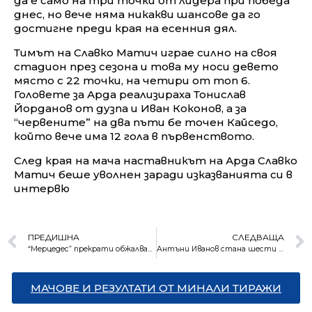
да е само на три точки от лидера при победа
днес, но вече няма никакви шансове да го
достигне преди края на есенния дял.
Тимът на Славко Матич играе силно на своя
стадион през сезона и това му носи девето
място с 22 точки, на четири от топ 6.
Головете за Арда реализираха Тонислав
Йорданов от дузпа и Иван Коконов, а за
“червените” на два пъти бе точен Кайседо,
който вече има 12 гола в първенството.
След края на мача наставникът на Арда Славко
Матич беше уволнен заради изказванията си в
интервю
ПРЕДИШНА
СЛЕДВАЩА
“Мерцедес” прекрати обжалванията за световната титла на Верстапен
Антъни Иванов стана шести в света
МАЧОВЕ И РЕЗУЛТАТИ ОТ МИНАЛИ ТИРАЖИ