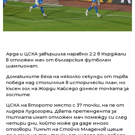
Арда и ЦСКА завършиха наравно 2:2 в Кърджали
в отложен мач от българския футболен
шампионат.
Домакините бяха на няколко секунди от първа
победа над столичния в исторически план, но
късен гол на Жорди Кайседо донесе точката за
гостите.
ЦСКА на второто място с 37 точки, на пе от
лидера Лудогорец. Двата претендента за
титлата имат отложен мач помежду си след
четири дни, който може да даде много
отговори. Тимът на Стойчо Младенов щеше