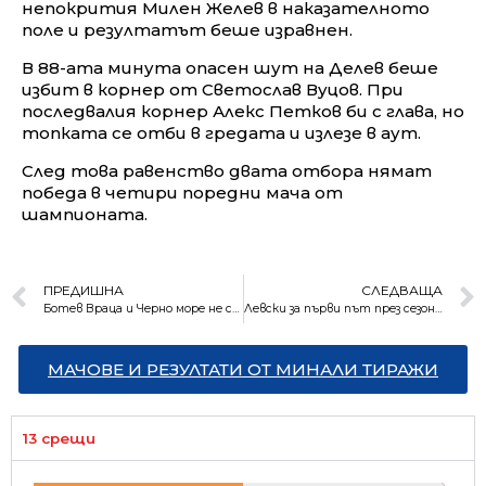
непокрития Милен Желев в наказателното
поле и резултатът беше изравнен.
В 88-ата минута опасен шут на Делев беше
избит в корнер от Светослав Вуцов. При
последвалия корнер Алекс Петков би с глава, но
топката се отби в гредата и излезе в аут.
След това равенство двата отбора нямат
победа в четири поредни мача от
шампионата.
ПРЕДИШНА
СЛЕДВАЩА
Ботев Враца и Черно море не се победиха
Левски за първи път през сезона постигна две поредни победи
МАЧОВЕ И РЕЗУЛТАТИ ОТ МИНАЛИ ТИРАЖИ
13 срещи