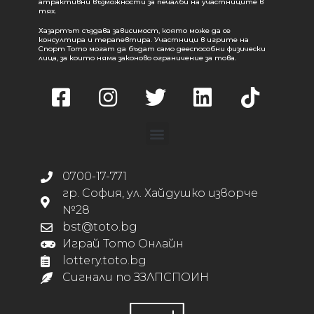
атрактивни възможности за печалби на участниците в
тях.
Хазартът създава зависимост, която може да се
консултира и терапевтира. Участници в игрите на
Спорт Тото могат да бъдат само дееспособни физически
лица, за които няма законово ограничение за това.
0700-17-771
гр. София, ул. Хайдушко изворче
№28
bst@toto.bg
Играй Тото Онлайн
lottery.toto.bg
Сигнали по ЗЗЛПСПОИН