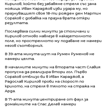
Кирилов, който без забавяне стреля със зана
ножица. Иван Караджов изби удара му, но
празнуващият своя 18-ти рожден ден Мартин
Сораков с добавка на празна врата откри
резултата.
Последваха силни минути за столичани и
Кирилов отново навлезе в наказетолното
поле, но прострелното му подаване не намери
негов съотборник.
В 39-ата минута шут на Румен Руменов не
намери целта.
В началните минути на втората част Славия
пропусна да реализира втори гол. Първо
Сораков отблизо би в Иван Караджов, а
Радослав Кирилов проби на скорост по
крилото, на стреля в тялото на стража на
Арда.
В 71-ата минута центриране от фаул за
домакините на Спас Делев намери