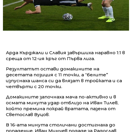
Арда Кърджали и Славия завършиха наравно 1:1 в
среща от 12-ия кръг от Първа лига.
Резултатът остави домакините на
десетата позиция с 11 точки, а “белите”
изпуснаха шанса си да влязат в тройката и са
четвърти с 20 точки.
Домакините започнаха мача по-активно и в
осмата минута удар отблизо на Иван Тилев,
който премина покрай вратата, пазена от
Светослав Вуцов.
В 16-ата минута столичани достигнаха до
попадение. Иван Минчев подаде за Радослав