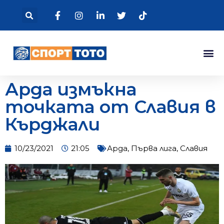
Арда измъкна
точката от Славия в
Кърджали
10/23/2021
21:05
Арда
,
Първа лига
,
Славия