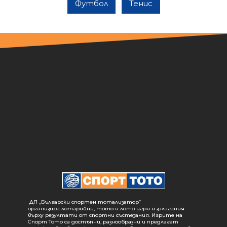
Футбол
Тенис
ДП „Български спортен тотализатор“
организира лотарийни, тото и лото игри и залагания
върху резултати от спортни състезания. Игрите на
Спорт Тото са достъпни, разнообразни и предлагат