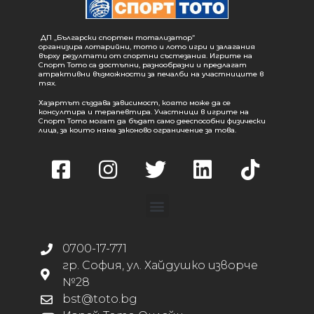
ДП „Български спортен тотализатор“
организира лотарийни, тото и лото игри и залагания
върху резултати от спортни състезания. Игрите на
Спорт Тото са достъпни, разнообразни и предлагат
атрактивни възможности за печалби на участниците в
тях.
Хазартът създава зависимост, която може да се
консултира и терапевтира. Участници в игрите на
Спорт Тото могат да бъдат само дееспособни физически
лица, за които няма законово ограничение за това.
0700-17-771
гр. София, ул. Хайдушко изворче
№28
bst@toto.bg