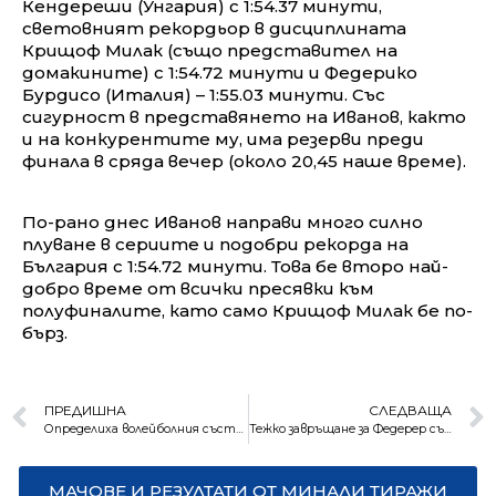
Кендереши (Унгария) с 1:54.37 минути,
световният рекордьор в дисциплината
Крищоф Милак (също представител на
домакините) с 1:54.72 минути и Федерико
Бурдисо (Италия) – 1:55.03 минути. Със
сигурност в представянето на Иванов, както
и на конкурентите му, има резерви преди
финала в сряда вечер (около 20,45 наше време).
По-рано днес Иванов направи много силно
плуване в сериите и подобри рекорда на
България с 1:54.72 минути. Това бе второ най-
добро време от всички пресявки към
полуфиналите, като само Крищоф Милак бе по-
бърз.
ПРЕДИШНА
СЛЕДВАЩА
Определиха волейболния състав на България за Лигата на нациите
Тежко завръщане за Федерер със загуба от световния №75
МАЧОВЕ И РЕЗУЛТАТИ ОТ МИНАЛИ ТИРАЖИ