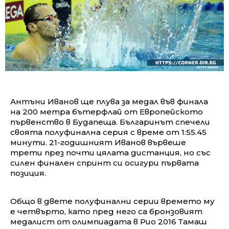
Антъни Иванов ще плува за медал във финала
на 200 метра бътерфлай от Европейското
първенство в Будапеща. Българинът спечели
своята полуфинална серия с време от 1:55.45
минути. 21-годишният Иванов вървеше
трети през почти цялата дистанция, но със
силен финален спринт си осигури първата
позиция.
Общо в двете полуфинални серии времето му
е четвърто, като пред него са бронзовият
медалист от олимпиадата в Рио 2016 Тамаш