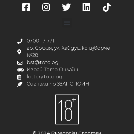
0700-17-771
гр. София, ул. Хайдушко изворче
№28
bst@toto.bg
Играй Тото Онлайн
lottery.toto.bg
Сигнали по ЗЗЛПСПОИН
© 2024 Български Спортен