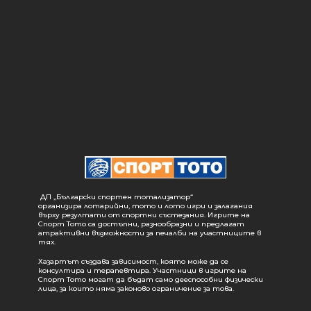
ДП „Български спортен тотализатор“
организира лотарийни, тото и лото игри и залагания
върху резултати от спортни състезания. Игрите на
Спорт Тото са достъпни, разнообразни и предлагат
атрактивни възможности за печалби на участниците в
тях.
Хазартът създава зависимост, която може да се
консултира и терапевтира. Участници в игрите на
Спорт Тото могат да бъдат само дееспособни физически
лица, за които няма законово ограничение за това.