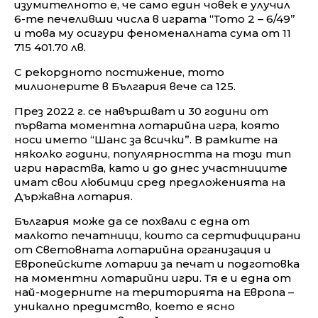
изумителното е, че само един човек е улучил
6-те печеливши числа в играта “Тото 2 – 6/49”
и това му осигури феноменалната сума от 11
715 401.70 лв.
С рекордното постижение, тото
милионерите в България вече са 125.
През 2022 г. се навършват и 30 години от
първата моментна лотарийна игра, която
носи името “Шанс за всички”. В рамките на
няколко години, популярността на този тип
игри нараства, като и до днес участниците
имат свои любимци сред предложенията на
Държавна лотария.
България може да се похвали с една от
малкото печатници, които са сертифицирани
от Световната лотарийна организация и
Европейските лотарии за печат и подготовка
на моментни лотарийни игри. Тя е и една от
най-модерните на територията на Европа –
уникално предимство, което е ясно