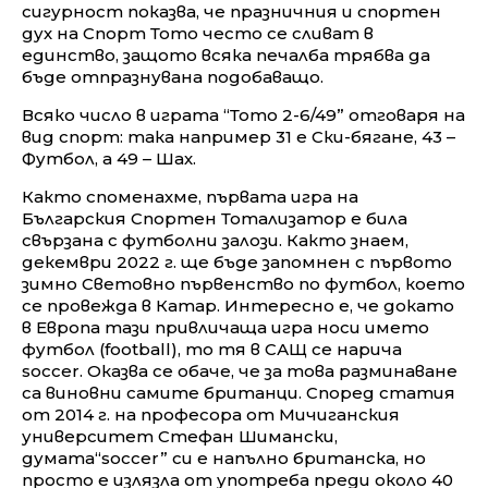
сигурност показва, че празничния и спортен
дух на Спорт Тото често се сливат в
единство, защото всяка печалба трябва да
бъде отпразнувана подобаващо.
Всяко число в играта “Тото 2-6/49” отговаря на
вид спорт: така например 31 е Ски-бягане, 43 –
Футбол, а 49 – Шах.
Както споменахме, първата игра на
Българския Спортен Тотализатор е била
свързана с футболни залози. Както знаем,
декември 2022 г. ще бъде запомнен с първото
зимно Световно първенство по футбол, което
се провежда в Катар. Интересно е, че докато
в Европа тази привличаща игра носи името
футбол (football), то тя в САЩ се нарича
soccer. Оказва се обаче, че за това разминаване
са виновни самите британци. Според статия
от 2014 г. на професора от Мичиганския
университет Стефан Шимански,
думата“soccer” си е напълно британска, но
просто е излязла от употреба преди около 40