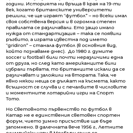
години. Историята ни връща в края на 19-ти
век, когато британските университети
решили, че ще играят “футбол” – но всеки имал
своя собствена версия и в огромна степен
правилата се различавали. Ето защо имало
нужда от стандартизация – така се появили
ръгбито, а играта известна под името
“gridiron” – станала футбол (в основния вид,
който познаваме днес). До 1980 г. думите
soccer и football били почти неразличими една
от друга, но след като американците били
избрали първата, то британците искали да се
различават и заложили на втората. Така, че
явно някои неща се дължат на късмета, както
всъщност се случва и с печалбите в числовите
и моментните лотарийни игри на Спорт
Тото.
Но Световното първенство по футбол в
Катар не е единствения световен спортен
форум, чието зимно присъствие ще бъде
запомнено. В далечната вече 1956 г., Летните
олимпийски игри в Мелбърн също се