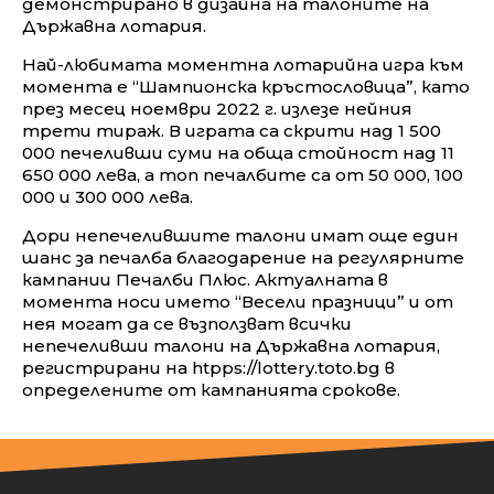
демонстрирано в дизайна на талоните на
Държавна лотария.
Най-любимата моментна лотарийна игра към
момента е “Шампионска кръстословица”, като
през месец ноември 2022 г. излезе нейния
трети тираж. В играта са скрити над 1 500
000 печеливши суми на обща стойност над 11
650 000 лева, а топ печалбите са от 50 000, 100
000 и 300 000 лева.
Дори непечелившите талони имат още един
шанс за печалба благодарение на регулярните
кампании Печалби Плюс. Актуалната в
момента носи името “Весели празници” и от
нея могат да се възползват всички
непечеливши талони на Държавна лотария,
регистрирани на htpps://lottery.toto.bg в
определените от кампанията срокове.