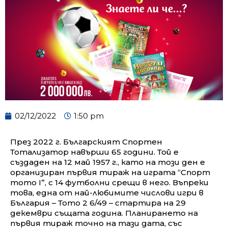
02/12/2022
1:50 pm
През 2022 г. Българският Спортен
Тотализатор навърши 65 години. Той е
създаден на 12 май 1957 г., като на този ден е
организиран първия тираж на играта “Спорт
тото I”, с 14 футболни срещи в него. Въпреки
това, една от най-любимите числови игри в
България – Тото 2 6/49 – стартира на 29
декември същата година. Планирането на
първия тираж точно на тази дата, със