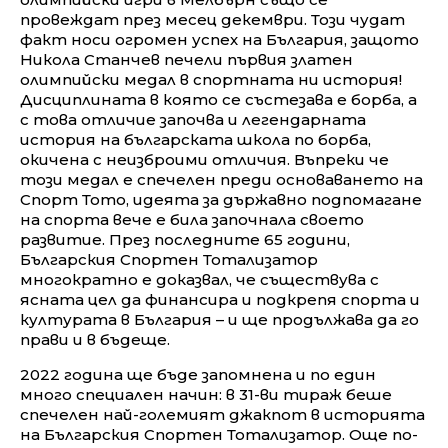
провеждат през месец декември. Този чудат
факт носи огромен успех на България, защото
Никола Станчев печели първия златен
олимпийски медал в спортната ни история!
Дисциплината в която се състезава е борба, а
с това отличие започва и легендарната
история на българската школа по борба,
окичена с неизброими отличия. Въпреки че
този медал е спечелен преди основаването на
Спорт Тото, идеята за държавно подпомагане
на спорта вече е била започнала своето
развитие. През последните 65 години,
Българския Спортен Тотализатор
многократно е доказвал, че съществува с
ясната цел да финансира и подкрепя спорта и
културата в България – и ще продължава да го
прави и в бъдеще.
2022 година ще бъде запомнена и по един
много специален начин: в 31-ви тираж беше
спечелен най-големият джакпот в историята
на Българския Спортен Тотализатор. Още по-